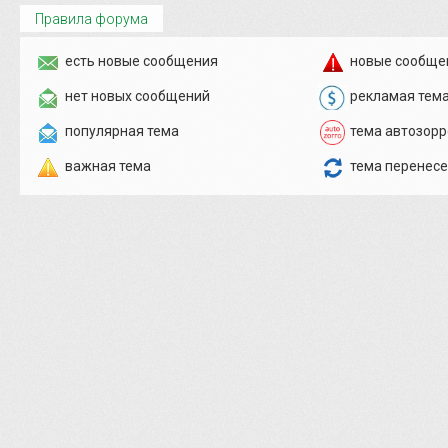
Правила форума
есть новые сообщения
новые сообще
нет новых сообщений
рекламая тем
популярная тема
тема автозорр
важная тема
тема перенес