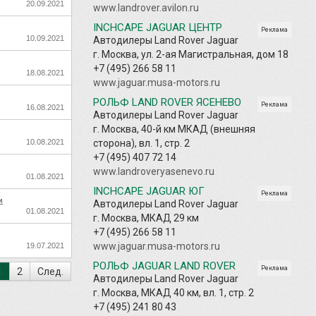
20.09.2021
www.landrover.avilon.ru
INCHCAPE JAGUAR ЦЕНТР
Реклама
10.09.2021
Автодилеры Land Rover Jaguar
г. Москва, ул. 2-ая Магистральная, дом 18
+7 (495) 266 58 11
18.08.2021
www.jaguar.musa-motors.ru
РОЛЬФ LAND ROVER ЯСЕНЕВО
Реклама
16.08.2021
Автодилеры Land Rover Jaguar
г. Москва, 40-й км МКАД (внешняя
10.08.2021
сторона), вл. 1, стр. 2
+7 (495) 407 72 14
www.landroveryasenevo.ru
01.08.2021
INCHCAPE JAGUAR ЮГ
Реклама
и
Автодилеры Land Rover Jaguar
01.08.2021
г. Москва, МКАД 29 км
+7 (495) 266 58 11
www.jaguar.musa-motors.ru
19.07.2021
РОЛЬФ JAGUAR LAND ROVER
Реклама
1
2
След.
Автодилеры Land Rover Jaguar
г. Москва, МКАД 40 км, вл. 1, стр. 2
+7 (495) 241 80 43