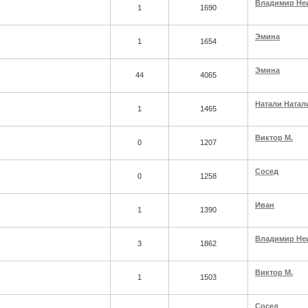
Владимир Не
1
1690
Эмина
1
1654
Эмина
44
4065
Натали Натал
1
1465
Виктор М.
0
1207
Сосед
0
1258
Иван
1
1390
Владимир Не
3
1862
Виктор М.
1
1503
Сосед