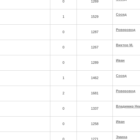
0
1269
Сосед
1
1529
Роверовод
0
1287
Виктор М.
0
1267
Иван
0
1289
Сосед
1
1462
Роверовод
2
1681
Владимир Не
0
1337
Иван
0
1258
Эмина
0
1271