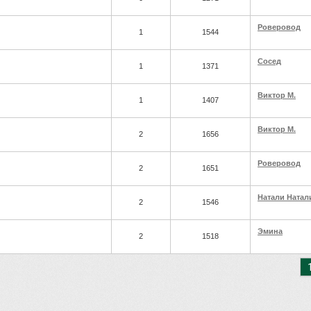
Роверовод
1
1544
Сосед
1
1371
Виктор М.
1
1407
Виктор М.
2
1656
Роверовод
2
1651
Натали Натал
2
1546
Эмина
2
1518