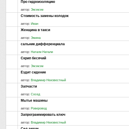
Про гидроизоляцию
автор:
Эмэмэм
Стоимость замены колодок
автор:
Иван
Женщина в такси
автор:
Эмина
сальник дифференциала
автор:
Натали Натали
Скрип бесячий
автор:
Эмэмэм
Ездит сидение
автор:
Владимир Неизвестный
Запчасти
автор:
Сосед
Мытье машины
автор:
Роверовод
Запрограммировать ключ
автор:
Владимир Неизвестный
Сел аккум