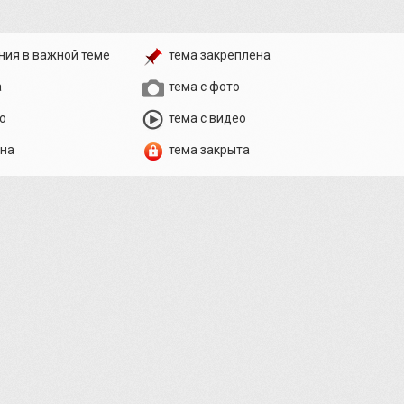
ния в важной теме
тема закреплена
а
тема с фото
о
тема с видео
ена
тема закрыта