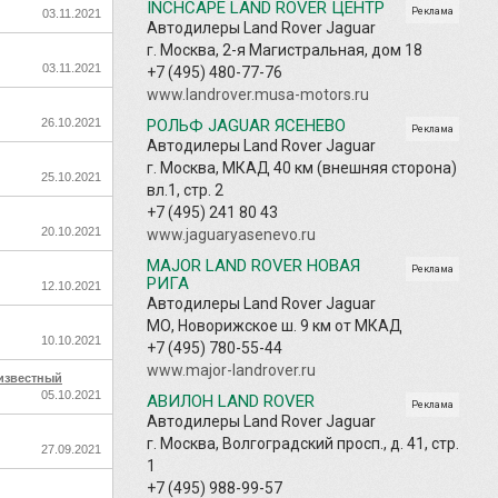
INCHCAPE LAND ROVER ЦЕНТР
Реклама
03.11.2021
Автодилеры Land Rover Jaguar
г. Москва, 2-я Магистральная, дом 18
03.11.2021
+7 (495) 480-77-76
www.landrover.musa-motors.ru
26.10.2021
РОЛЬФ JAGUAR ЯСЕНЕВО
Реклама
Автодилеры Land Rover Jaguar
г. Москва, МКАД 40 км (внешняя сторона)
25.10.2021
вл.1, стр. 2
+7 (495) 241 80 43
20.10.2021
www.jaguaryasenevo.ru
MAJOR LAND ROVER НОВАЯ
Реклама
РИГА
12.10.2021
Автодилеры Land Rover Jaguar
МО, Новорижское ш. 9 км от МКАД
10.10.2021
+7 (495) 780-55-44
www.major-landrover.ru
известный
05.10.2021
АВИЛОН LAND ROVER
Реклама
Автодилеры Land Rover Jaguar
г. Москва, Волгоградский просп., д. 41, стр.
27.09.2021
1
+7 (495) 988-99-57