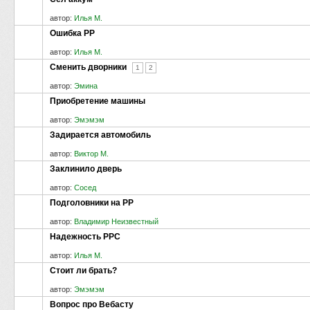
автор:
Илья М.
Ошибка РР
автор:
Илья М.
Сменить дворники
1
2
автор:
Эмина
Приобретение машины
автор:
Эмэмэм
Задирается автомобиль
автор:
Виктор М.
Заклинило дверь
автор:
Сосед
Подголовники на РР
автор:
Владимир Неизвестный
Надежность РРС
автор:
Илья М.
Стоит ли брать?
автор:
Эмэмэм
Вопрос про Вебасту