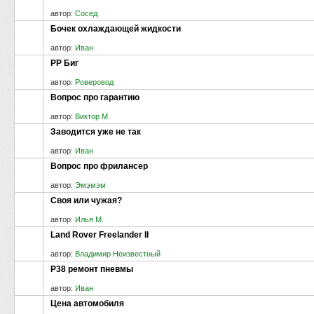
автор:
Сосед
Бочек охлаждающей жидкости
автор:
Иван
РР Биг
автор:
Роверовод
Вопрос про гарантию
автор:
Виктор М.
Заводится уже не так
автор:
Иван
Вопрос про фрилансер
автор:
Эмэмэм
Своя или чужая?
автор:
Илья М.
Land Rover Freelander II
автор:
Владимир Неизвестный
P38 ремонт пневмы
автор:
Иван
Цена автомобиля