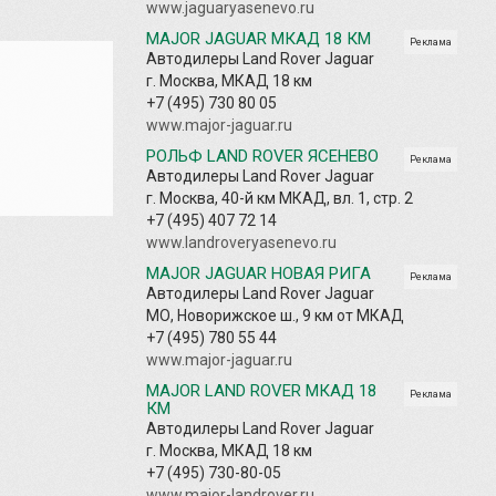
www.jaguaryasenevo.ru
MAJOR JAGUAR МКАД 18 КМ
Реклама
Автодилеры Land Rover Jaguar
г. Москва, МКАД 18 км
+7 (495) 730 80 05
www.major-jaguar.ru
РОЛЬФ LAND ROVER ЯСЕНЕВО
Реклама
Автодилеры Land Rover Jaguar
г. Москва, 40-й км МКАД, вл. 1, стр. 2
+7 (495) 407 72 14
www.landroveryasenevo.ru
MAJOR JAGUAR НОВАЯ РИГА
Реклама
Автодилеры Land Rover Jaguar
МО, Новорижское ш., 9 км от МКАД
+7 (495) 780 55 44
www.major-jaguar.ru
MAJOR LAND ROVER МКАД 18
Реклама
КМ
Автодилеры Land Rover Jaguar
г. Москва, МКАД 18 км
+7 (495) 730-80-05
www.major-landrover.ru