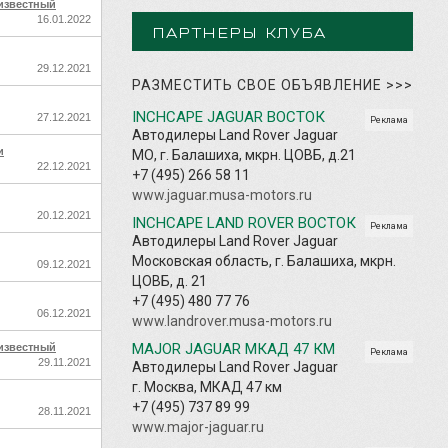
известный
16.01.2022
ПАРТНЕРЫ КЛУБА
29.12.2021
РАЗМЕСТИТЬ СВОЕ ОБЪЯВЛЕНИЕ
>>>
INCHCAPE JAGUAR ВОСТОК
27.12.2021
Реклама
Автодилеры Land Rover Jaguar
и
МО, г. Балашиха, мкрн. ЦОВБ, д.21
22.12.2021
+7 (495) 266 58 11
www.jaguar.musa-motors.ru
20.12.2021
INCHCAPE LAND ROVER ВОСТОК
Реклама
Автодилеры Land Rover Jaguar
Московская область, г. Балашиха, мкрн.
09.12.2021
ЦОВБ, д. 21
+7 (495) 480 77 76
06.12.2021
www.landrover.musa-motors.ru
MAJOR JAGUAR МКАД 47 КМ
известный
Реклама
29.11.2021
Автодилеры Land Rover Jaguar
г. Москва, МКАД 47 км
+7 (495) 737 89 99
28.11.2021
www.major-jaguar.ru