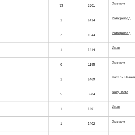
Эмэмэм
33
2501
Роверовод
1
1414
Роверовод
2
1644
Иван
1
1414
Эмэмэм
0
1195
Натали Натал
1
1469
rodyThero
5
3284
Иван
1
1491
Эмэмэм
1
1402