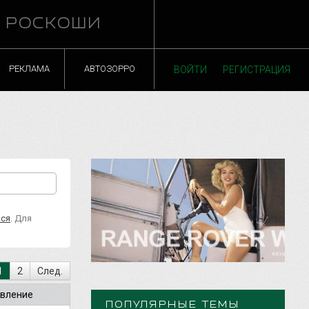
Й РОСКОШИ
РЕКЛАМА
АВТОЗОРРО
ВОЙТИ
РЕГИСТРАЦИЯ
ься
. Для
1
2
След.
вление
ПОПУЛЯРНЫЕ ТЕМЫ