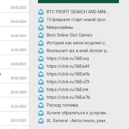
24.02.2022
BTC PROFIT SEARCH AND MINING PHRASES
15 февраля старт новой программы Synergy Executive MBA!
24.02.2022
Микрозаймы
Best Online Slot Games
22.02.2022
История как меня исцелил смех, это правда!
11.02.2022
Restaurant qui a avait donner par courrier ne fait que participer les evenements
https://clck.ru/36Evxq
10.02.2022
https://clck.ru/36EwAf
https://clck.ru/36Ew9z
и
01.02.2022
https://clck.ru/36EvZ9
https://clck.ru/36Evnk
29.01.2022
https://clck.ru/36Ew7b
Расход топлива
21.01.2022
Хотите обратиться к услугам эстетической косметологии
XL General - Автостекло, ремонт, замена.
18.01.2022