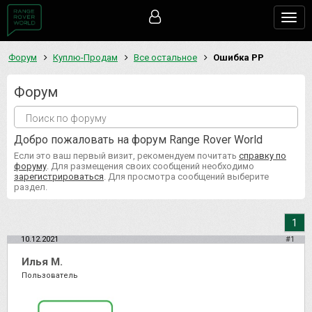
Togg
navig
Форум
Куплю-Продам
Все остальное
Ошибка РР
Форум
Добро пожаловать на форум Range Rover World
Если это ваш первый визит, рекомендуем почитать
справку по
форуму
. Для размещения своих сообщений необходимо
зарегистрироваться
. Для просмотра сообщений выберите
раздел.
1
10.12.2021
#1
Илья М.
Пользователь