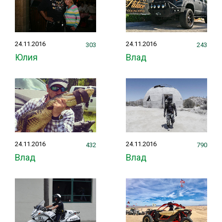
24.11.2016
24.11.2016
303
243
Юлия
Влад
24.11.2016
24.11.2016
432
790
Влад
Влад