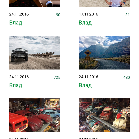
24.11.2016
17.11.2016
90
21
Влад
Влад
24.11.2016
24.11.2016
725
480
Влад
Влад