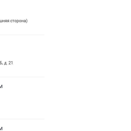
ешняя сторона)
, д. 21
м
м