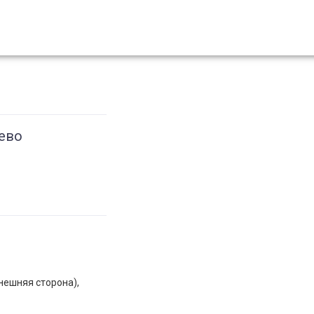
ево
внешняя сторона),