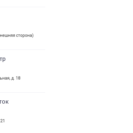
(внешняя сторона)
тр
ьная, д. 18
ток
 21