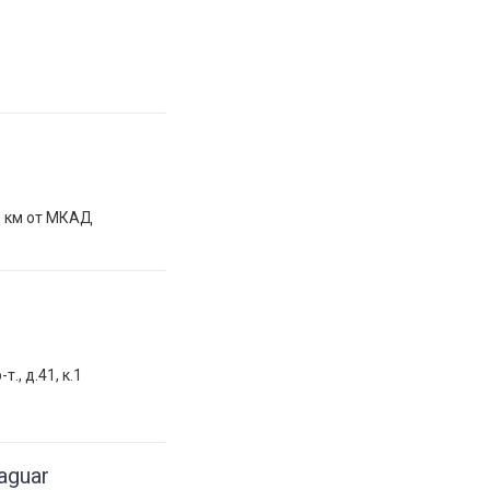
9 км от МКАД
., д.41, к.1
aguar