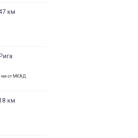
47 км
Рига
9 км от МКАД
18 км