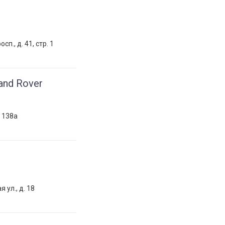
п., д. 41, стр. 1
nd Rover
. 138а
 ул., д. 18