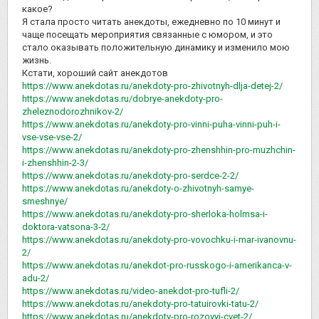
какое?
Я стала просто читать анекдоты, ежедневно по 10 минут и
чаще посещать мероприятия связанные с юмором, и это
стало оказывать положительную динамику и изменило мою
жизнь.
Кстати, хороший сайт анекдотов
https://www.anekdotas.ru/anekdoty-pro-zhivotnyh-dlja-detej-2/
https://www.anekdotas.ru/dobrye-anekdoty-pro-
zheleznodorozhnikov-2/
https://www.anekdotas.ru/anekdoty-pro-vinni-puha-vinni-puh-i-
vse-vse-vse-2/
https://www.anekdotas.ru/anekdoty-pro-zhenshhin-pro-muzhchin-
i-zhenshhin-2-3/
https://www.anekdotas.ru/anekdoty-pro-serdce-2-2/
https://www.anekdotas.ru/anekdoty-o-zhivotnyh-samye-
smeshnye/
https://www.anekdotas.ru/anekdoty-pro-sherloka-holmsa-i-
doktora-vatsona-3-2/
https://www.anekdotas.ru/anekdoty-pro-vovochku-i-mar-ivanovnu-
2/
https://www.anekdotas.ru/anekdot-pro-russkogo-i-amerikanca-v-
adu-2/
https://www.anekdotas.ru/video-anekdot-pro-tufli-2/
https://www.anekdotas.ru/anekdoty-pro-tatuirovki-tatu-2/
https://www.anekdotas.ru/anekdoty-pro-rozovyj-cvet-2/