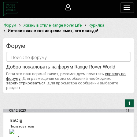
Togg
navig
Форум
Жизнь в стиле Range Rover Life
Курилка
История как меня исцелил смех, это правда!
Форум
Добро пожаловать на форум Range Rover World
Если это ваш первый визит, рекомендуем почитать
справку по
форуму
. Для размещения своих сообщений необходимо
зарегистрироваться
. Для просмотра сообщений выберите
раздел.
1
05.12.2023
#1
IraCig
Пользователь