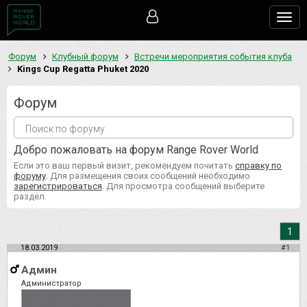
Togg
navig
Форум
Клубный форум
Встречи мероприятия события клуба
Kings Cup Regatta Phuket 2020
Форум
Добро пожаловать на форум Range Rover World
Если это ваш первый визит, рекомендуем почитать
справку по
форуму
. Для размещения своих сообщений необходимо
зарегистрироваться
. Для просмотра сообщений выберите
раздел.
1
18.03.2019
#1
Админ
Администратор