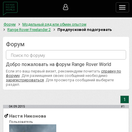
Togg
navig
Форум
Модельный ряд или обмен опытом
Range Rover Freelander 2
Предпусковой подогревать
Форум
Добро пожаловать на форум Range Rover World
Если это ваш первый визит, рекомендуем почитать
справку по
форуму
. Для размещения своих сообщений необходимо
зарегистрироваться
. Для просмотра сообщений выберите
раздел.
1
04.09.2015
#1
Настя Никонова
Пользователь