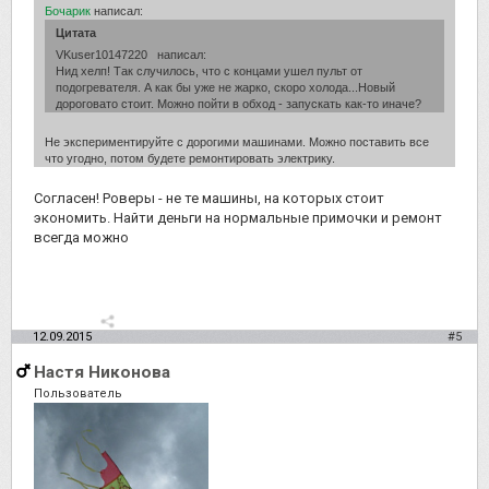
Бочарик
написал:
Цитата
VKuser10147220 написал:
Нид хелп! Так случилось, что с концами ушел пульт от
подогревателя. А как бы уже не жарко, скоро холода...Новый
дороговато стоит. Можно пойти в обход - запускать как-то иначе?
Не экспериментируйте с дорогими машинами. Можно поставить все
что угодно, потом будете ремонтировать электрику.
Согласен! Роверы - не те машины, на которых стоит
экономить. Найти деньги на нормальные примочки и ремонт
всегда можно
12.09.2015
#5
Настя Никонова
Пользователь