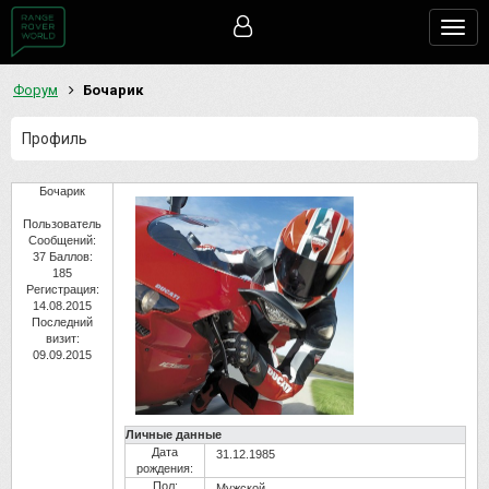
Togg
navig
Форум
Бочарик
Профиль
Бочарик
Пользователь
Сообщений:
37
Баллов:
185
Регистрация:
14.08.2015
Последний
визит:
09.09.2015
Личные данные
Дата
31.12.1985
рождения:
Пол:
Мужской