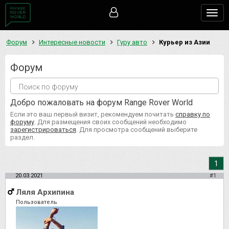
Togg
navig
Форум
Интересные новости
Гуру авто
Курьер из Азии
Форум
Добро пожаловать на форум Range Rover World
Если это ваш первый визит, рекомендуем почитать
справку по
форуму
. Для размещения своих сообщений необходимо
зарегистрироваться
. Для просмотра сообщений выберите
раздел.
1
20.03.2021
#1
Ляля Архипина
Пользователь