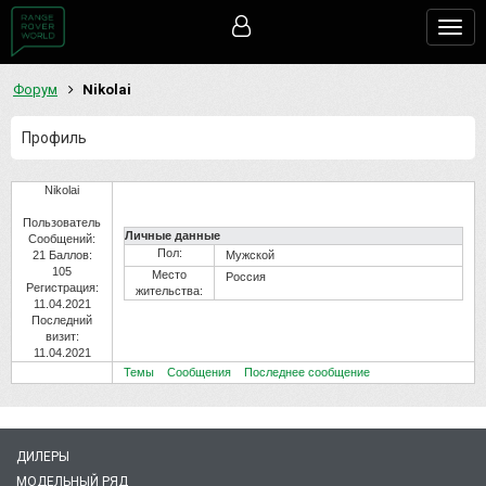
Togg
navig
Форум
Nikolai
Профиль
Nikolai
Пользователь
Личные данные
Сообщений:
Пол:
21
Баллов:
Мужской
105
Место
Россия
Регистрация:
жительства:
11.04.2021
Последний
визит:
11.04.2021
Темы
Сообщения
Последнее сообщение
ДИЛЕРЫ
МОДЕЛЬНЫЙ РЯД