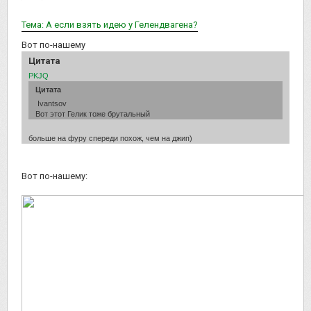
Тема: А если взять идею у Гелендвагена?
Вот по-нашему
Цитата
PKJQ
Цитата
Ivantsov
Вот этот Гелик тоже брутальный
больше на фуру спереди похож, чем на джип)
Вот по-нашему: