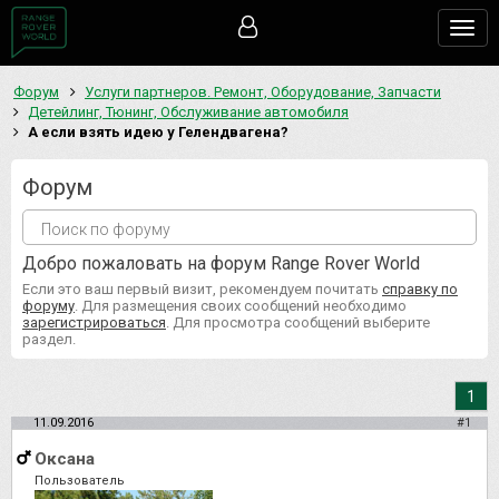
Togg
navig
Форум
Услуги партнеров. Ремонт, Оборудование, Запчасти
Детейлинг, Тюнинг, Обслуживание автомобиля
А если взять идею у Гелендвагена?
Форум
Добро пожаловать на форум Range Rover World
Если это ваш первый визит, рекомендуем почитать
справку по
форуму
. Для размещения своих сообщений необходимо
зарегистрироваться
. Для просмотра сообщений выберите
раздел.
1
11.09.2016
#1
Оксана
Пользователь