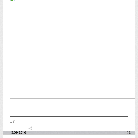
Ох
13.09.2016
#2