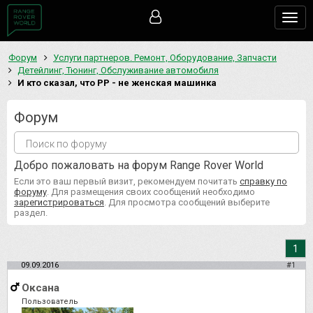
Togg
navig
Форум
Услуги партнеров. Ремонт, Оборудование, Запчасти
Детейлинг, Тюнинг, Обслуживание автомобиля
И кто сказал, что РР - не женская машинка
Форум
Добро пожаловать на форум Range Rover World
Если это ваш первый визит, рекомендуем почитать
справку по
форуму
. Для размещения своих сообщений необходимо
зарегистрироваться
. Для просмотра сообщений выберите
раздел.
1
09.09.2016
#1
Оксана
Пользователь