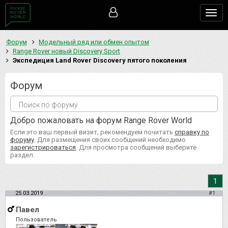
Togg
navig
Форум
Модельный ряд или обмен опытом
Range Rover новый Discovery Sport
Экспедиция Land Rover Discovery пятого поколения
Форум
Добро пожаловать на форум Range Rover World
Если это ваш первый визит, рекомендуем почитать
справку по
форуму
. Для размещения своих сообщений необходимо
зарегистрироваться
. Для просмотра сообщений выберите
раздел.
1
25.03.2019
#1
Павел
Пользователь