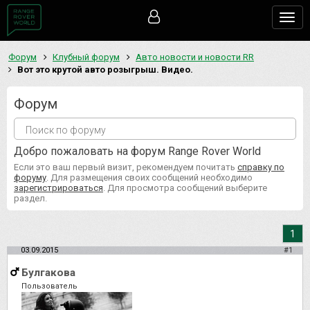
Togg
navig
Форум
Клубный форум
Авто новости и новости RR
Вот это крутой авто розыгрыш. Видео.
Форум
Добро пожаловать на форум Range Rover World
Если это ваш первый визит, рекомендуем почитать
справку по
форуму
. Для размещения своих сообщений необходимо
зарегистрироваться
. Для просмотра сообщений выберите
раздел.
1
03.09.2015
#1
Булгакова
Пользователь