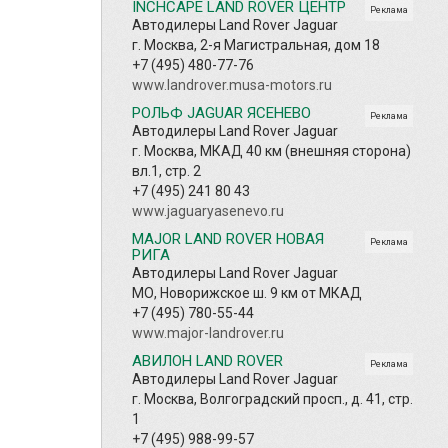
INCHCAPE LAND ROVER ЦЕНТР
Реклама
Автодилеры Land Rover Jaguar
г. Москва, 2-я Магистральная, дом 18
+7 (495) 480-77-76
www.landrover.musa-motors.ru
РОЛЬФ JAGUAR ЯСЕНЕВО
Реклама
Автодилеры Land Rover Jaguar
г. Москва, МКАД 40 км (внешняя сторона)
вл.1, стр. 2
+7 (495) 241 80 43
www.jaguaryasenevo.ru
MAJOR LAND ROVER НОВАЯ
Реклама
РИГА
Автодилеры Land Rover Jaguar
МО, Новорижское ш. 9 км от МКАД
+7 (495) 780-55-44
www.major-landrover.ru
АВИЛОН LAND ROVER
Реклама
Автодилеры Land Rover Jaguar
г. Москва, Волгоградский просп., д. 41, стр.
1
+7 (495) 988-99-57