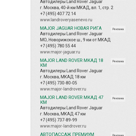
Автодилеры Land Rover Jaguar
г. Москва, 40-й км МКАД, вл. 1, стр. 2
+7 (495) 407 72 14
www.landroveryasenevo.ru
MAJOR JAGUAR НОВАЯ РИГА
Реклама
Автодилеры Land Rover Jaguar
МО, Новорижское ш., 9 км от МКАД
+7 (495) 780 55 44
www.major-jaguar.ru
MAJOR LAND ROVER МКАД 18
Реклама
КМ
Автодилеры Land Rover Jaguar
г. Москва, МКАД 18 км
+7 (495) 730-80-05
www.major-landrover.ru
MAJOR LAND ROVER МКАД 47
Реклама
КМ
Автодилеры Land Rover Jaguar
г. Москва, МКАД 47 км
+7 (495) 737-89-99
www.major-landrover.ru
АВТОПАССАЖ ПРЕМИУМ
Реклама