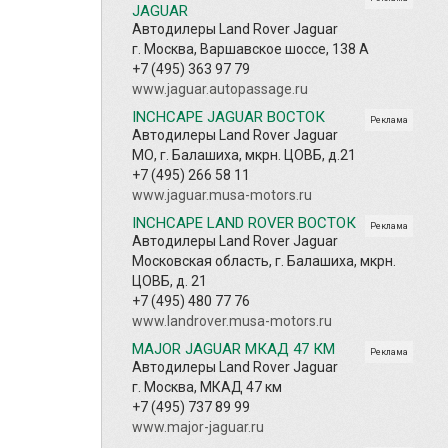
JAGUAR
Автодилеры Land Rover Jaguar
г. Москва, Варшавское шоссе, 138 А
+7 (495) 363 97 79
www.jaguar.autopassage.ru
INCHCAPE JAGUAR ВОСТОК
Реклама
Автодилеры Land Rover Jaguar
МО, г. Балашиха, мкрн. ЦОВБ, д.21
+7 (495) 266 58 11
www.jaguar.musa-motors.ru
INCHCAPE LAND ROVER ВОСТОК
Реклама
Автодилеры Land Rover Jaguar
Московская область, г. Балашиха, мкрн.
ЦОВБ, д. 21
+7 (495) 480 77 76
www.landrover.musa-motors.ru
MAJOR JAGUAR МКАД 47 КМ
Реклама
Автодилеры Land Rover Jaguar
г. Москва, МКАД 47 км
+7 (495) 737 89 99
www.major-jaguar.ru