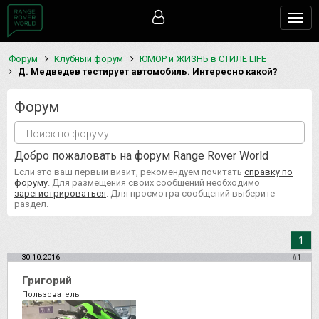
Togg
navig
Форум
Клубный форум
ЮМОР и ЖИЗНЬ в СТИЛЕ LIFE
Д. Медведев тестирует автомобиль. Интересно какой?
Форум
Добро пожаловать на форум Range Rover World
Если это ваш первый визит, рекомендуем почитать
справку по
форуму
. Для размещения своих сообщений необходимо
зарегистрироваться
. Для просмотра сообщений выберите
раздел.
1
30.10.2016
#1
Григорий
Пользователь