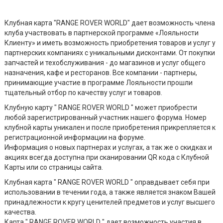
Клубная карта "RANGE ROVER WORLD" дает возможность члена
клуба участвовать в партнерской программе «Лояльности
Клиенту» и иметь возможность приобретения товаров и услуг у
партнерских компаниях с уникальными дисконтами. От покупки
запчастей и техобслуживания - до магазинов и услуг общего
назначения, кафе и ресторанов. Все компании - партнеры,
принимающие участие в программе Лояльности прошли
тщательный отбор по качеству услуг и товаров.
Клубную карту " RANGE ROVER WORLD " может приобрести
любой зарегистрированный участник нашего форума. Номер
клубной карты уникален и после приобретения прикрепляется к
регистрационной информации на форуме.
Информация о новых партнерах и услугах, а так же о скидках и
акциях всегда доступна при сканировании QR кода с Клубной
Карты или со страницы сайта.
Клубная карта " RANGE ROVER WORLD " оправдывает себя при
использовании в течении года, а также является знаком Вашей
принадлежности к кругу ценителей предметов и услуг высшего
качества.
Карта " RANGE ROVER WORLD " дает возможность участия в