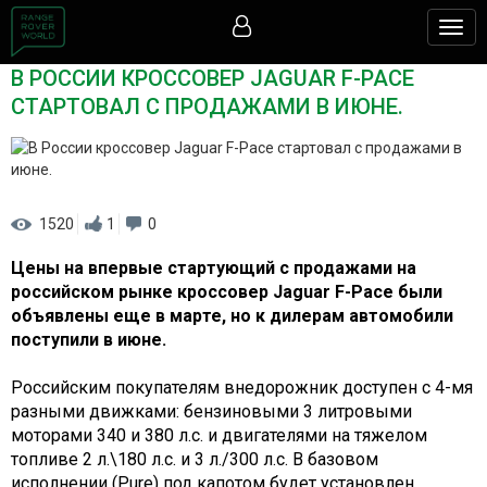
Togg
navig
В РОССИИ КРОССОВЕР JAGUAR F-PACE
СТАРТОВАЛ С ПРОДАЖАМИ В ИЮНЕ.
1520
1
0
Цены на впервые стартующий с продажами на
российском рынке кроссовер Jaguar F-Pace были
объявлены еще в марте, но к дилерам автомобили
поступили в июне.
Российским покупателям внедорожник доступен с 4-мя
разными движками: бензиновыми 3 литровыми
моторами 340 и 380 л.с. и двигателями на тяжелом
топливе 2 л.\180 л.с. и 3 л./300 л.с. В базовом
исполнении (Pure) под капотом будет установлен