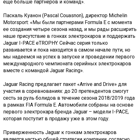
еще больше партнеров и команд».
Паскаль Куанон (Pascal Couasnon), директор Michelin
Motorsport: «Мы были партнерами Formula E с момента
ее создания четыре сезона назад, и мы рады расширить
наше присутствие в гонках электрокаров и поддержать
Jaguar I-PACE eTROPHY. Сейчас серия только
развивается и пока находится в самом начале пути, но
мы надеемся на успех в запуске и проведении первого
международного чемпионата серийных электрокаров
вместе с командой Jaguar Racing».
Jaguar Racing предлагает пакет «Arrive and Drive» для
участия в соревнованиях: до 20 претендентов смогут
сесть за руль болидов в течение сезона 2018/2019 года
в рамках FIA Formula E. Автомобили собраны на основе
первого электрокара бренда Jaguar – модели I-PACE,
которая поступит в продажу уже в этом году.
Приверженность Jaguar к гонкам электрокаров
является частью общей стратегии компании, согласно