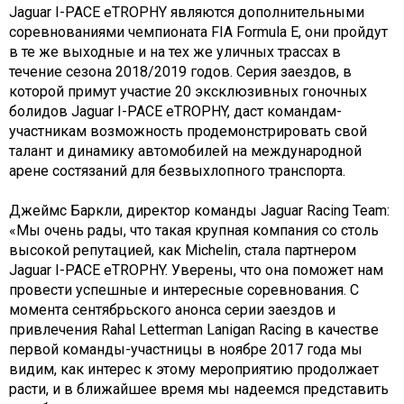
Jaguar I-PACE eTROPHY являются дополнительными
соревнованиями чемпионата FIA Formula E, они пройдут
в те же выходные и на тех же уличных трассах в
течение сезона 2018/2019 годов. Серия заездов, в
которой примут участие 20 эксклюзивных гоночных
болидов Jaguar I-PACE eTROPHY, даст командам-
участникам возможность продемонстрировать свой
талант и динамику автомобилей на международной
арене состязаний для безвыхлопного транспорта.
Джеймс Баркли, директор команды Jaguar Racing Team:
«Мы очень рады, что такая крупная компания со столь
высокой репутацией, как Michelin, стала партнером
Jaguar I-PACE eTROPHY. Уверены, что она поможет нам
провести успешные и интересные соревнования. С
момента сентябрьского анонса серии заездов и
привлечения Rahal Letterman Lanigan Racing в качестве
первой команды-участницы в ноябре 2017 года мы
видим, как интерес к этому мероприятию продолжает
расти, и в ближайшее время мы надеемся представить