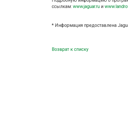
Подробную информацию о программ
ссылкам:
www.jaguar.ru
и
www.landrov
* Информация предоставлена Jagua
Возврат к списку