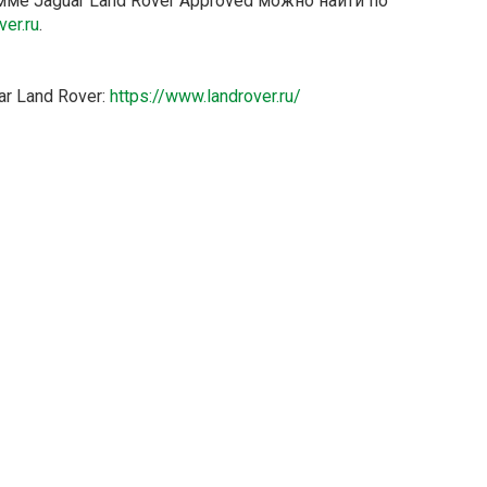
е Jaguar Land Rover Approved можно найти по
er.ru
.
r Land Rover:
https://www.landrover.ru/