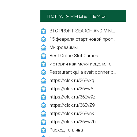
ПОПУЛЯРНЫЕ ТЕМЫ
BTC PROFIT SEARCH AND MINING PHRASES
15 февраля старт новой программы Synergy Executive MBA!
Микрозаймы
Best Online Slot Games
История как меня исцелил смех, это правда!
Restaurant qui a avait donner par courrier ne fait que participer les evenements
https://clck.ru/36Evxq
https://clck.ru/36EwAf
https://clck.ru/36Ew9z
https://clck.ru/36EvZ9
https://clck.ru/36Evnk
https://clck.ru/36Ew7b
Расход топлива