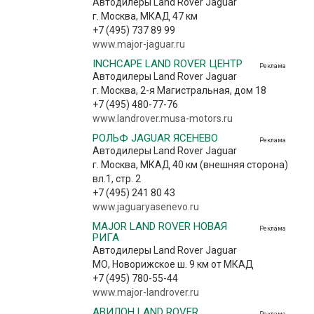
Автодилеры Land Rover Jaguar
г. Москва, МКАД 47 км
+7 (495) 737 89 99
www.major-jaguar.ru
INCHCAPE LAND ROVER ЦЕНТР
Реклама
Автодилеры Land Rover Jaguar
г. Москва, 2-я Магистральная, дом 18
+7 (495) 480-77-76
www.landrover.musa-motors.ru
РОЛЬФ JAGUAR ЯСЕНЕВО
Реклама
Автодилеры Land Rover Jaguar
г. Москва, МКАД 40 км (внешняя сторона)
вл.1, стр. 2
+7 (495) 241 80 43
www.jaguaryasenevo.ru
MAJOR LAND ROVER НОВАЯ
Реклама
РИГА
Автодилеры Land Rover Jaguar
МО, Новорижское ш. 9 км от МКАД
+7 (495) 780-55-44
www.major-landrover.ru
АВИЛОН LAND ROVER
Реклама