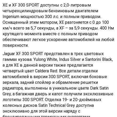
XE и XF 300 SPORT доступны с 2,0-литровым
четырехцилиндровым бензиновым двигателем
Ingenium мощностью 300 л.с. и полным приводом.
Оснащенный этим мотором, XE разгоняется с 0 до 100
км/ч всего за 5,7 секунды, а XF – за 5,9 секунды. 400 Нм
крутящего момента вместе с полным приводом
обеспечивают легкое ускорение автомобилей на любой
поверхности.
Jaguar XF 300 SPORT представлен в трех цветовых
гаммах кузова: Yulong White, Indus Silver и Santorini Black,
а для XE в данной версии также предлагается
четвертый цвет Caldera Red. Все детали отделки
автомобилей в версии 300 SPORT, включая боковые
зеркала, задний спойлер и обрамление решетки
радиатора, выполнены в уникальном цвете Dark Satin
Grey, а багажная дверь и капот получили эксклюзивные
логотипы 300 SPORT. Отделка 19- и 20-дюймовых
колесных дисков Satin Technical Grey доступна
эксклюзивно для этой версии наряду с
брендированными тормозными суппортами.