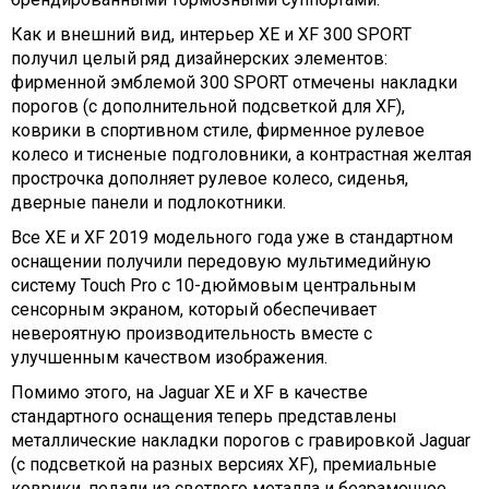
Как и внешний вид, интерьер XE и XF 300 SPORT
получил целый ряд дизайнерских элементов:
фирменной эмблемой 300 SPORT отмечены накладки
порогов (с дополнительной подсветкой для XF),
коврики в спортивном стиле, фирменное рулевое
колесо и тисненые подголовники, а контрастная желтая
прострочка дополняет рулевое колесо, сиденья,
дверные панели и подлокотники.
Все XE и XF 2019 модельного года уже в стандартном
оснащении получили передовую мультимедийную
систему Touch Pro с 10-дюймовым центральным
сенсорным экраном, который обеспечивает
невероятную производительность вместе с
улучшенным качеством изображения.
Помимо этого, на Jaguar XE и XF в качестве
стандартного оснащения теперь представлены
металлические накладки порогов с гравировкой Jaguar
(с подсветкой на разных версиях XF), премиальные
коврики, педали из светлого металла и безрамочное