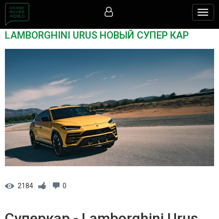
Togg
navig
LAMBORGHINI URUS НОВЫЙ СУПЕР КАР
2184
0
Суперкар - Lamborghini Urus.