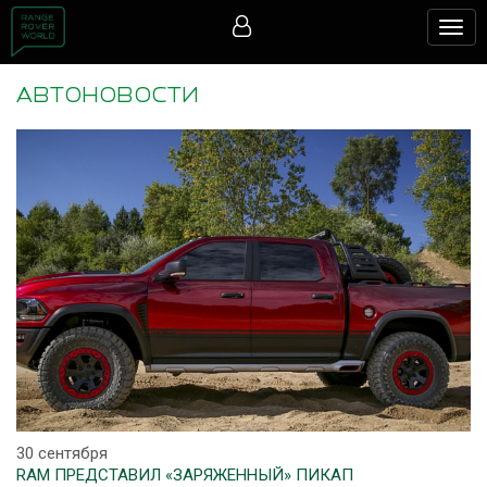
Togg
navig
АВТОНОВОСТИ
30 сентября
RAM ПРЕДСТАВИЛ «ЗАРЯЖЕННЫЙ» ПИКАП