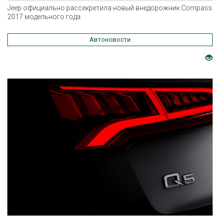
Jeep официально рассекретила новый внедорожник Compass
2017 модельного года
Автоновости