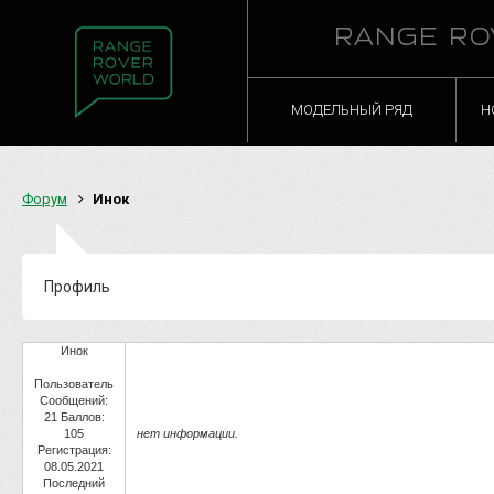
RANGE RO
МОДЕЛЬНЫЙ РЯД
Н
Форум
Инок
Профиль
Инок
Пользователь
Сообщений:
21
Баллов:
105
нет информации.
Регистрация:
08.05.2021
Последний