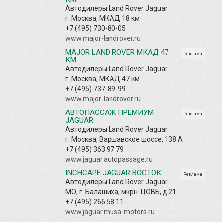
Автодилеры Land Rover Jaguar
г. Москва, МКАД 18 км
+7 (495) 730-80-05
www.major-landrover.ru
MAJOR LAND ROVER МКАД 47
Реклама
КМ
Автодилеры Land Rover Jaguar
г. Москва, МКАД 47 км
+7 (495) 737-89-99
www.major-landrover.ru
АВТОПАССАЖ ПРЕМИУМ
Реклама
JAGUAR
Автодилеры Land Rover Jaguar
г. Москва, Варшавское шоссе, 138 А
+7 (495) 363 97 79
www.jaguar.autopassage.ru
INCHCAPE JAGUAR ВОСТОК
Реклама
Автодилеры Land Rover Jaguar
МО, г. Балашиха, мкрн. ЦОВБ, д.21
+7 (495) 266 58 11
www.jaguar.musa-motors.ru