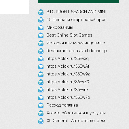
BTC PROFIT SEARCH AND MINING PHRASES
15 февраля старт новой программы Synergy Executive MBA!
Микрозаймы
Best Online Slot Games
История как меня исцелил смех, это правда!
Restaurant qui a avait donner par courrier ne fait que participer les evenements
https://clck.ru/36Evxq
https://clck.ru/36EwAf
https://clck.ru/36Ew9z
https://clck.ru/36EvZ9
https://clck.ru/36Evnk
https://clck.ru/36Ew7b
Расход топлива
Хотите обратиться к услугам эстетической косметологии
XL General - Автостекло, ремонт, замена.