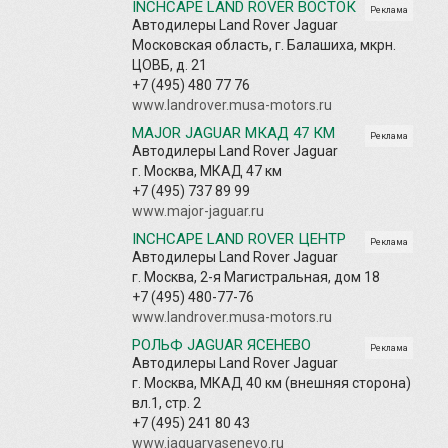
INCHCAPE LAND ROVER ВОСТОК
Реклама
Автодилеры Land Rover Jaguar
Московская область, г. Балашиха, мкрн.
ЦОВБ, д. 21
+7 (495) 480 77 76
www.landrover.musa-motors.ru
MAJOR JAGUAR МКАД 47 КМ
Реклама
Автодилеры Land Rover Jaguar
г. Москва, МКАД 47 км
+7 (495) 737 89 99
www.major-jaguar.ru
INCHCAPE LAND ROVER ЦЕНТР
Реклама
Автодилеры Land Rover Jaguar
г. Москва, 2-я Магистральная, дом 18
+7 (495) 480-77-76
www.landrover.musa-motors.ru
РОЛЬФ JAGUAR ЯСЕНЕВО
Реклама
Автодилеры Land Rover Jaguar
г. Москва, МКАД 40 км (внешняя сторона)
вл.1, стр. 2
+7 (495) 241 80 43
www.jaguaryasenevo.ru