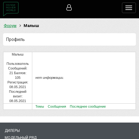
Togg
navig
Форум
Малыш
Профиль
Малыш
Пользователь
Сообщений:
21
Баллов:
105
нет информации.
Регистрация:
08.05.2021
Последний
визит:
08.05.2021
Темы
Сообщения
Последнее сообщение
ДИЛЕРЫ
МОДЕЛЬНЫЙ РЯД