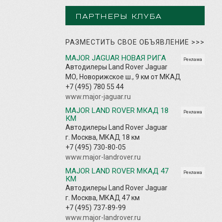
ПАРТНЕРЫ КЛУБА
РАЗМЕСТИТЬ СВОЕ ОБЪЯВЛЕНИЕ
>>>
MAJOR JAGUAR НОВАЯ РИГА
Реклама
Автодилеры Land Rover Jaguar
МО, Новорижское ш., 9 км от МКАД
+7 (495) 780 55 44
www.major-jaguar.ru
MAJOR LAND ROVER МКАД 18
Реклама
КМ
Автодилеры Land Rover Jaguar
г. Москва, МКАД 18 км
+7 (495) 730-80-05
www.major-landrover.ru
MAJOR LAND ROVER МКАД 47
Реклама
КМ
Автодилеры Land Rover Jaguar
г. Москва, МКАД 47 км
+7 (495) 737-89-99
www.major-landrover.ru