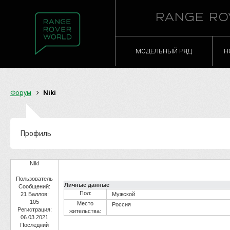
RANGE RO
МОДЕЛЬНЫЙ РЯД
Н
Форум
Niki
Профиль
Niki
Пользователь
Личные данные
Сообщений:
Пол:
21
Баллов:
Мужской
105
Место
Россия
Регистрация:
жительства:
06.03.2021
Последний