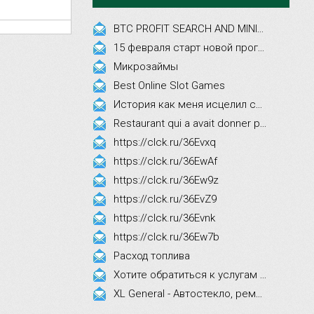
BTC PROFIT SEARCH AND MINING PHRASES
15 февраля старт новой программы Synergy Executive MBA!
Микрозаймы
Best Online Slot Games
История как меня исцелил смех, это правда!
Restaurant qui a avait donner par courrier ne fait que participer les evenements
https://clck.ru/36Evxq
https://clck.ru/36EwAf
https://clck.ru/36Ew9z
https://clck.ru/36EvZ9
https://clck.ru/36Evnk
https://clck.ru/36Ew7b
Расход топлива
Хотите обратиться к услугам эстетической косметологии
XL General - Автостекло, ремонт, замена.