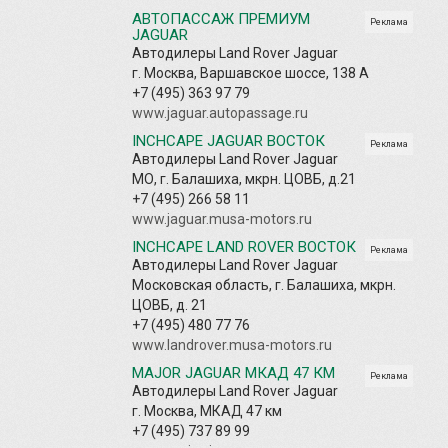
АВТОПАССАЖ ПРЕМИУМ
Реклама
JAGUAR
Автодилеры Land Rover Jaguar
г. Москва, Варшавское шоссе, 138 А
+7 (495) 363 97 79
www.jaguar.autopassage.ru
INCHCAPE JAGUAR ВОСТОК
Реклама
Автодилеры Land Rover Jaguar
МО, г. Балашиха, мкрн. ЦОВБ, д.21
+7 (495) 266 58 11
www.jaguar.musa-motors.ru
INCHCAPE LAND ROVER ВОСТОК
Реклама
Автодилеры Land Rover Jaguar
Московская область, г. Балашиха, мкрн.
ЦОВБ, д. 21
+7 (495) 480 77 76
www.landrover.musa-motors.ru
MAJOR JAGUAR МКАД 47 КМ
Реклама
Автодилеры Land Rover Jaguar
г. Москва, МКАД 47 км
+7 (495) 737 89 99