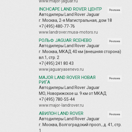
www.major-jaguar.ru
INCHCAPE LAND ROVER ЦЕНТР
Реклама
Автодилеры Land Rover Jaguar
г. Москва, 2-я Магистральная, дом 18
+7 (495) 480-77-76
www.landrover.musa-motors.ru
РОЛЬФ JAGUAR ЯСЕНЕВО
Реклама
Автодилеры Land Rover Jaguar
г. Москва, МКАД 40 км (внешняя сторона)
вл.1, стр. 2
+7 (495) 241 80 43
www.jaguaryasenevo.ru
MAJOR LAND ROVER НОВАЯ
Реклама
РИГА
Автодилеры Land Rover Jaguar
МО, Новорижское ш. 9 км от МКАД
+7 (495) 780-55-44
www.major-landrover.ru
АВИЛОН LAND ROVER
Реклама
Автодилеры Land Rover Jaguar
г. Москва, Волгоградский просп., д. 41, стр.
1