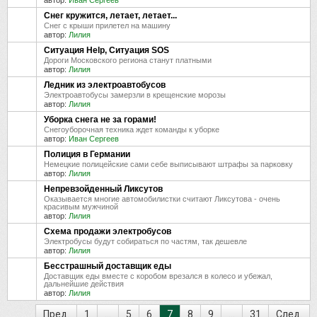
Снег кружится, летает, летает...
Снег с крыши прилетел на машину
автор:
Лилия
Ситуация Help, Ситуация SOS
Дороги Московского региона станут платными
автор:
Лилия
Ледник из электроавтобусов
Электроавтобусы замерзли в крещенские морозы
автор:
Лилия
Уборка снега не за горами!
Снегоуборочная техника ждет команды к уборке
автор:
Иван Сергеев
Полиция в Германии
Немецкие полицейские сами себе выписывают штрафы за парковку
автор:
Лилия
Непревзойденный Ликсутов
Оказывается многие автомобилистки считают Ликсутова - очень
красивым мужчиной
автор:
Лилия
Схема продажи электробусов
Электробусы будут собираться по частям, так дешевле
автор:
Лилия
Бесстрашный доставщик еды
Доставщик еды вместе с коробом врезался в колесо и убежал,
дальнейшие действия
автор:
Лилия
Пред.
1
...
5
6
7
8
9
...
31
След.