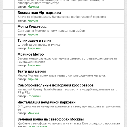
своевременного техосмотра
автор:
Максим
Бесплатная Vip- парковка
Возле тц образовалась Виппарковка на бесплатной парковке
автор:
Кирилл
Мечта Ликсутова
Ситуация в Москве, к чему привел наш выбор
автор:
Кирилл
Тупик завел в тупик
Штраф за остановку в тупике
автор:
Августин
Мрачное Метро
Вагоны метро разукрасили черным цветом: устрашающая цветовая
гамма для психики
автор:
Августин
Театр для мерии
Мерия Москвы приехала в театр с сопровождением мигалок
автор:
Кирилл
Самопроизвольные возгорания кроссоверов
Китайский бренд Haval обещает возместить ущерб владельцам авто
F7 и F7x
автор:
Соломон
Инсталляция неудачной парковки
В Подмосковье женщина врезалась в стену при парковке и проломила
ее
автор:
Максим
Зеленая волна на светофорах Москвы
Удобные светофоры установили на участке Волгоградского проспекта
автор:
Иван Сергеев