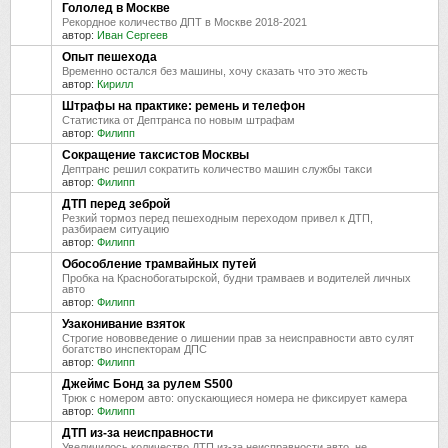
Гололед в Москве
Рекордное количество ДПТ в Москве 2018-2021
автор:
Иван Сергеев
Опыт пешехода
Временно остался без машины, хочу сказать что это жесть
автор:
Кирилл
Штрафы на практике: ремень и телефон
Статистика от Дептранса по новым штрафам
автор:
Филипп
Сокращение таксистов Москвы
Дептранс решил сократить количество машин службы такси
автор:
Филипп
ДТП перед зеброй
Резкий тормоз перед пешеходным переходом привел к ДТП,
разбираем ситуацию
автор:
Филипп
Обособление трамвайных путей
Пробка на Краснобогатырской, будни трамваев и водителей личных
авто
автор:
Филипп
Узаконивание взяток
Строгие нововведение о лишении прав за неисправности авто сулят
богатство инспекторам ДПС
автор:
Филипп
Джеймс Бонд за рулем S500
Трюк с номером авто: опускающиеся номера не фиксирует камера
автор:
Филипп
ДТП из-за неисправности
Увеличилось количество ДТП из-за неисправности авто, не