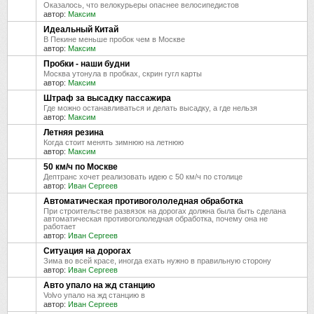
Оказалось, что велокурьеры опаснее велосипедистов
автор:
Максим
Идеальный Китай
В Пекине меньше пробок чем в Москве
автор:
Максим
Пробки - наши будни
Москва утонула в пробках, скрин гугл карты
автор:
Максим
Штраф за высадку пассажира
Где можно останавливаться и делать высадку, а где нельзя
автор:
Максим
Летняя резина
Когда стоит менять зимнюю на летнюю
автор:
Максим
50 км/ч по Москве
Дептранс хочет реализовать идею с 50 км/ч по столице
автор:
Иван Сергеев
Автоматическая противогололедная обработка
При строительстве развязок на дорогах должна была быть сделана
автоматическая противогололедная обработка, почему она не
работает
автор:
Иван Сергеев
Ситуация на дорогах
Зима во всей красе, иногда ехать нужно в правильную сторону
автор:
Иван Сергеев
Авто упало на жд станцию
Volvo упало на жд станцию в
автор:
Иван Сергеев