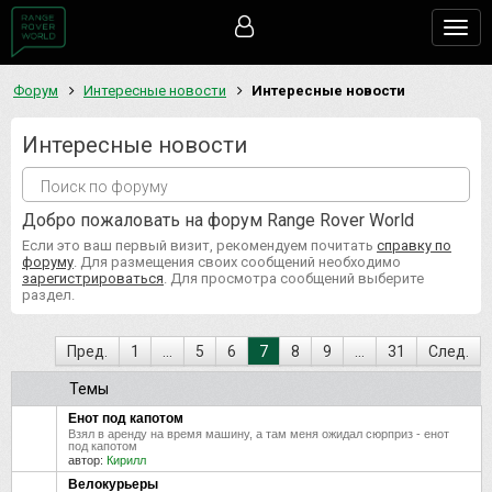
Togg
navig
Форум
Интересные новости
Интересные новости
Интересные новости
Добро пожаловать на форум Range Rover World
Если это ваш первый визит, рекомендуем почитать
справку по
форуму
. Для размещения своих сообщений необходимо
зарегистрироваться
. Для просмотра сообщений выберите
раздел.
Пред.
1
...
5
6
7
8
9
...
31
След.
Темы
Енот под капотом
Взял в аренду на время машину, а там меня ожидал сюрприз - енот
под капотом
автор:
Кирилл
Велокурьеры