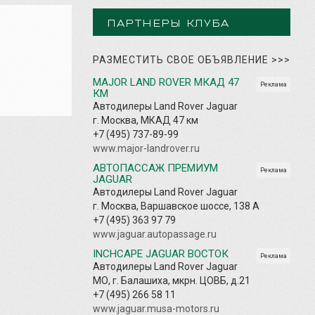
ПАРТНЕРЫ КЛУБА
РАЗМЕСТИТЬ СВОЕ ОБЪЯВЛЕНИЕ
>>>
MAJOR LAND ROVER МКАД 47
Реклама
КМ
Автодилеры Land Rover Jaguar
г. Москва, МКАД 47 км
+7 (495) 737-89-99
www.major-landrover.ru
АВТОПАССАЖ ПРЕМИУМ
Реклама
JAGUAR
Автодилеры Land Rover Jaguar
г. Москва, Варшавское шоссе, 138 А
+7 (495) 363 97 79
www.jaguar.autopassage.ru
INCHCAPE JAGUAR ВОСТОК
Реклама
Автодилеры Land Rover Jaguar
МО, г. Балашиха, мкрн. ЦОВБ, д.21
+7 (495) 266 58 11
www.jaguar.musa-motors.ru