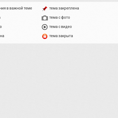
ния в важной теме
тема закреплена
а
тема с фото
о
тема с видео
ена
тема закрыта