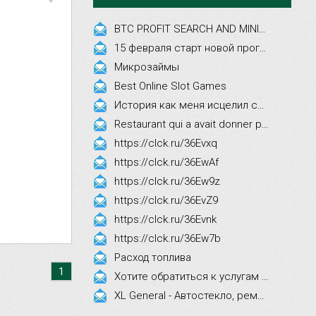
BTC PROFIT SEARCH AND MINING PHRASES
15 февраля старт новой программы Synergy Executive MBA!
Микрозаймы
Best Online Slot Games
История как меня исцелил смех, это правда!
Restaurant qui a avait donner par courrier ne fait que participer les evenements
https://clck.ru/36Evxq
https://clck.ru/36EwAf
https://clck.ru/36Ew9z
https://clck.ru/36EvZ9
https://clck.ru/36Evnk
https://clck.ru/36Ew7b
Расход топлива
1
Хотите обратиться к услугам эстетической косметологии
XL General - Автостекло, ремонт, замена.