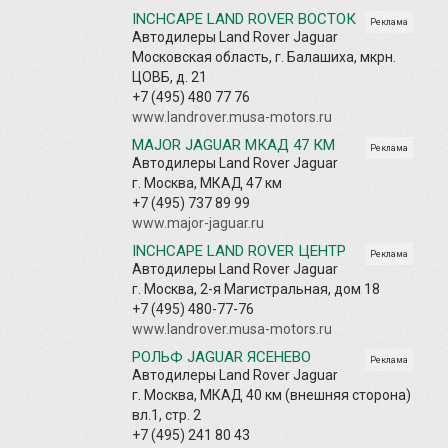
INCHCAPE LAND ROVER ВОСТОК
Реклама
Автодилеры Land Rover Jaguar
Московская область, г. Балашиха, мкрн.
ЦОВБ, д. 21
+7 (495) 480 77 76
www.landrover.musa-motors.ru
MAJOR JAGUAR МКАД 47 КМ
Реклама
Автодилеры Land Rover Jaguar
г. Москва, МКАД 47 км
+7 (495) 737 89 99
www.major-jaguar.ru
INCHCAPE LAND ROVER ЦЕНТР
Реклама
Автодилеры Land Rover Jaguar
г. Москва, 2-я Магистральная, дом 18
+7 (495) 480-77-76
www.landrover.musa-motors.ru
РОЛЬФ JAGUAR ЯСЕНЕВО
Реклама
Автодилеры Land Rover Jaguar
г. Москва, МКАД 40 км (внешняя сторона)
вл.1, стр. 2
+7 (495) 241 80 43