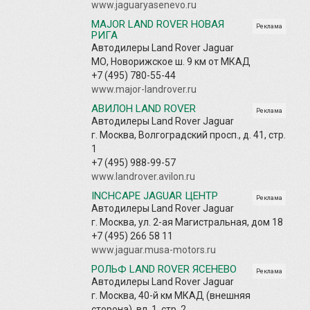
www.jaguaryasenevo.ru
MAJOR LAND ROVER НОВАЯ
Реклама
РИГА
Автодилеры Land Rover Jaguar
МО, Новорижское ш. 9 км от МКАД
+7 (495) 780-55-44
www.major-landrover.ru
АВИЛОН LAND ROVER
Реклама
Автодилеры Land Rover Jaguar
г. Москва, Волгоградский просп., д. 41, стр.
1
+7 (495) 988-99-57
www.landrover.avilon.ru
INCHCAPE JAGUAR ЦЕНТР
Реклама
Автодилеры Land Rover Jaguar
г. Москва, ул. 2-ая Магистральная, дом 18
+7 (495) 266 58 11
www.jaguar.musa-motors.ru
РОЛЬФ LAND ROVER ЯСЕНЕВО
Реклама
Автодилеры Land Rover Jaguar
г. Москва, 40-й км МКАД (внешняя
сторона), вл. 1, стр. 2