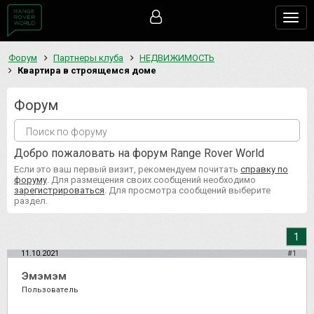
Togg
navig
Форум
Партнеры клуба
НЕДВИЖИМОСТЬ
Квартира в строящемся доме
Форум
Добро пожаловать на форум Range Rover World
Если это ваш первый визит, рекомендуем почитать
справку по
форуму
. Для размещения своих сообщений необходимо
зарегистрироваться
. Для просмотра сообщений выберите
раздел.
1
11.10.2021
#1
Эмэмэм
Пользователь