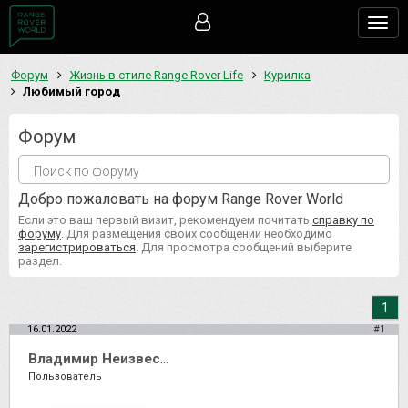
Togg
navig
Форум
Жизнь в стиле Range Rover Life
Курилка
Любимый город
Форум
Добро пожаловать на форум Range Rover World
Если это ваш первый визит, рекомендуем почитать
справку по
форуму
. Для размещения своих сообщений необходимо
зарегистрироваться
. Для просмотра сообщений выберите
раздел.
1
16.01.2022
#1
Владимир Неизвестный
Пользователь