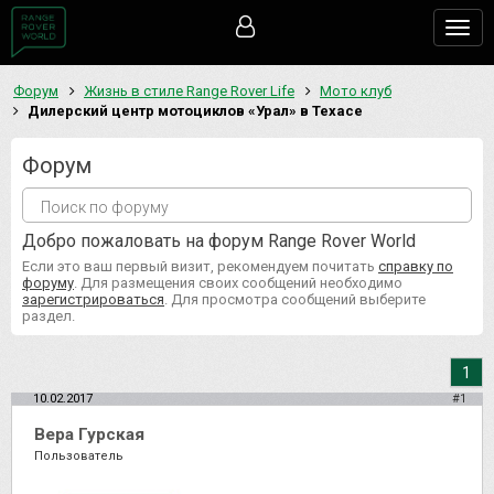
Togg
navig
Форум
Жизнь в стиле Range Rover Life
Мото клуб
Дилерский центр мотоциклов «Урал» в Техасе
Форум
Добро пожаловать на форум Range Rover World
Если это ваш первый визит, рекомендуем почитать
справку по
форуму
. Для размещения своих сообщений необходимо
зарегистрироваться
. Для просмотра сообщений выберите
раздел.
1
10.02.2017
#1
Вера Гурская
Пользователь