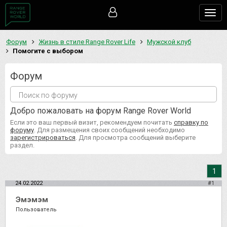
Togg
navig
Форум
Жизнь в стиле Range Rover Life
Мужской клуб
Помогите с выбором
Форум
Добро пожаловать на форум Range Rover World
Если это ваш первый визит, рекомендуем почитать
справку по
форуму
. Для размещения своих сообщений необходимо
зарегистрироваться
. Для просмотра сообщений выберите
раздел.
1
24.02.2022
#1
Эмэмэм
Пользователь