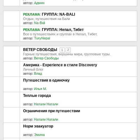
автор:
Админ
ГРУППА: NA-BALI
РЕКЛАМА
:
Отдых, путешествия на Бали
автор:
Na-Bali
ГРУППА: Непал, Тибет
РЕКЛАМА
:
Все о путешествиях и группах в Непал, Тибет.
автор:
TuryNepal
ВЕТЕР СВОБОДЫ
1
2
Горные путешествия, вершины мира, групповые туры.
автор:
Ветер Свободы
Америка - Experience в стиле Discovery
Личный Блог
автор:
Влад
Путешествия в одиночку
автор:
Илья М.
Теплые города
автор:
Натали Натали
Ограничения при путешествии
автор:
Натали Натали
Норм эвакуатор
автор:
Эмина