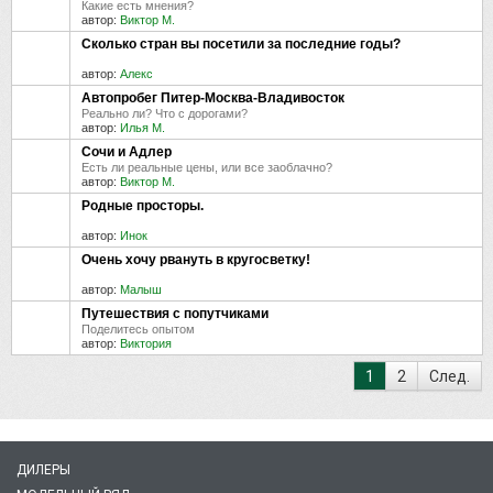
Какие есть мнения?
автор:
Виктор М.
Сколько стран вы посетили за последние годы?
автор:
Алекс
Автопробег Питер-Москва-Владивосток
Реально ли? Что с дорогами?
автор:
Илья М.
Сочи и Адлер
Есть ли реальные цены, или все заоблачно?
автор:
Виктор М.
Родные просторы.
автор:
Инок
Очень хочу рвануть в кругосветку!
автор:
Малыш
Путешествия с попутчиками
Поделитесь опытом
автор:
Виктория
1
2
След.
ДИЛЕРЫ