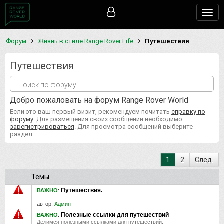
Togg
navig
Форум
Жизнь в стиле Range Rover Life
Путешествия
Путешествия
Добро пожаловать на форум Range Rover World
Если это ваш первый визит, рекомендуем почитать
справку по
форуму
. Для размещения своих сообщений необходимо
зарегистрироваться
. Для просмотра сообщений выберите
раздел.
1
2
След.
Темы
Путешествия.
ВАЖНО
:
автор:
Админ
Полезные ссылки для путешествий
ВАЖНО
:
Делимся полезными ссылками для путешествий.