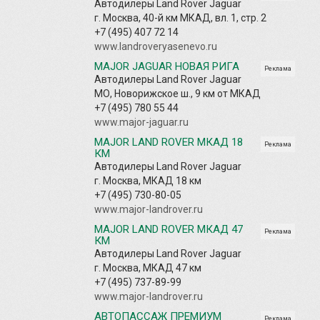
Автодилеры Land Rover Jaguar
г. Москва, 40-й км МКАД, вл. 1, стр. 2
+7 (495) 407 72 14
www.landroveryasenevo.ru
MAJOR JAGUAR НОВАЯ РИГА
Реклама
Автодилеры Land Rover Jaguar
МО, Новорижское ш., 9 км от МКАД
+7 (495) 780 55 44
www.major-jaguar.ru
MAJOR LAND ROVER МКАД 18
Реклама
КМ
Автодилеры Land Rover Jaguar
г. Москва, МКАД 18 км
+7 (495) 730-80-05
www.major-landrover.ru
MAJOR LAND ROVER МКАД 47
Реклама
КМ
Автодилеры Land Rover Jaguar
г. Москва, МКАД 47 км
+7 (495) 737-89-99
www.major-landrover.ru
АВТОПАССАЖ ПРЕМИУМ
Реклама