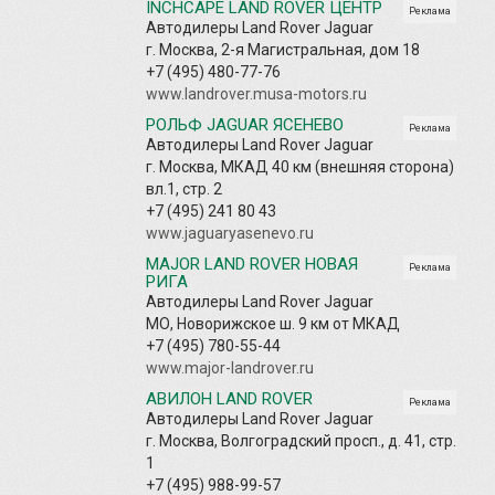
INCHCAPE LAND ROVER ЦЕНТР
Реклама
Автодилеры Land Rover Jaguar
г. Москва, 2-я Магистральная, дом 18
+7 (495) 480-77-76
www.landrover.musa-motors.ru
РОЛЬФ JAGUAR ЯСЕНЕВО
Реклама
Автодилеры Land Rover Jaguar
г. Москва, МКАД 40 км (внешняя сторона)
вл.1, стр. 2
+7 (495) 241 80 43
www.jaguaryasenevo.ru
MAJOR LAND ROVER НОВАЯ
Реклама
РИГА
Автодилеры Land Rover Jaguar
МО, Новорижское ш. 9 км от МКАД
+7 (495) 780-55-44
www.major-landrover.ru
АВИЛОН LAND ROVER
Реклама
Автодилеры Land Rover Jaguar
г. Москва, Волгоградский просп., д. 41, стр.
1
+7 (495) 988-99-57