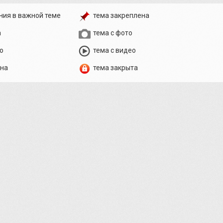
ния в важной теме
тема закреплена
а
тема с фото
о
тема с видео
ена
тема закрыта