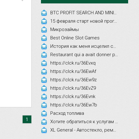
BTC PROFIT SEARCH AND MINING PHRASES
15 февраля старт новой программы Synergy Executive MBA!
Микрозаймы
Best Online Slot Games
История как меня исцелил смех, это правда!
Restaurant qui a avait donner par courrier ne fait que participer les evenements
https://clck.ru/36Evxq
https://clck.ru/36EwAf
https://clck.ru/36Ew9z
https://clck.ru/36EvZ9
https://clck.ru/36Evnk
https://clck.ru/36Ew7b
Расход топлива
1
Хотите обратиться к услугам эстетической косметологии
XL General - Автостекло, ремонт, замена.