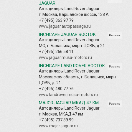
JAGUAR
Автодилеры Land Rover Jaguar
г. Москва, Варшавское шоссе, 138 А
+7 (495) 363 97 79
www.jaguar.autopassage.ru
INCHCAPE JAGUAR ВОСТОК
Реклама
Автодилеры Land Rover Jaguar
МО, г. Балашиха, мкрн. ЦОВБ, д.21
+7 (495) 266 58 11
www.jaguar.musa-motors.ru
INCHCAPE LAND ROVER ВОСТОК
Реклама
Автодилеры Land Rover Jaguar
Московская область, г. Балашиха, мкрн.
ЦОВБ, д. 21
+7 (495) 480 77 76
www.landrover.musa-motors.ru
MAJOR JAGUAR МКАД 47 КМ
Реклама
Автодилеры Land Rover Jaguar
г. Москва, МКАД 47 км
+7 (495) 737 89 99
www.major-jaguar.ru