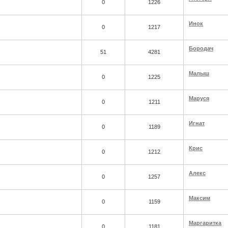
0
1226
Инок
0
1217
Бородач
51
4281
Малыш
0
1225
Маруся
0
1211
Игнат
0
1189
Крис
0
1212
Алекс
0
1257
Максим
0
1159
Маргаритка
0
1181