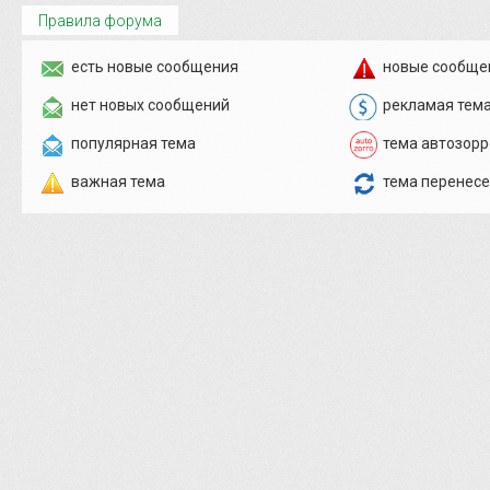
Правила форума
есть новые сообщения
новые сообще
нет новых сообщений
рекламая тем
популярная тема
тема автозорр
важная тема
тема перенес