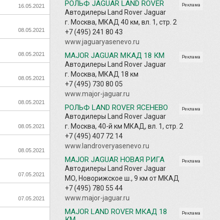
РОЛЬФ JAGUAR LAND ROVER
Реклама
16.05.2021
Автодилеры Land Rover Jaguar
г. Москва, МКАД 40 км, вл. 1, стр. 2
08.05.2021
+7 (495) 241 80 43
www.jaguaryasenevo.ru
08.05.2021
MAJOR JAGUAR МКАД 18 КМ
Реклама
Автодилеры Land Rover Jaguar
г. Москва, МКАД 18 км
08.05.2021
+7 (495) 730 80 05
www.major-jaguar.ru
08.05.2021
РОЛЬФ LAND ROVER ЯСЕНЕВО
Реклама
Автодилеры Land Rover Jaguar
г. Москва, 40-й км МКАД, вл. 1, стр. 2
08.05.2021
+7 (495) 407 72 14
www.landroveryasenevo.ru
08.05.2021
MAJOR JAGUAR НОВАЯ РИГА
Реклама
Автодилеры Land Rover Jaguar
07.05.2021
МО, Новорижское ш., 9 км от МКАД
+7 (495) 780 55 44
www.major-jaguar.ru
07.05.2021
MAJOR LAND ROVER МКАД 18
Реклама
КМ