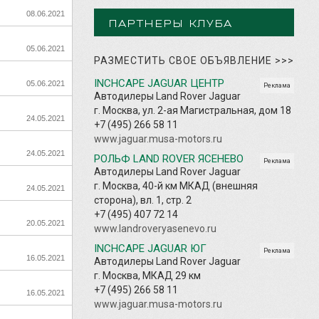
08.06.2021
ПАРТНЕРЫ КЛУБА
05.06.2021
РАЗМЕСТИТЬ СВОЕ ОБЪЯВЛЕНИЕ
>>>
INCHCAPE JAGUAR ЦЕНТР
05.06.2021
Реклама
Автодилеры Land Rover Jaguar
г. Москва, ул. 2-ая Магистральная, дом 18
24.05.2021
+7 (495) 266 58 11
www.jaguar.musa-motors.ru
24.05.2021
РОЛЬФ LAND ROVER ЯСЕНЕВО
Реклама
Автодилеры Land Rover Jaguar
г. Москва, 40-й км МКАД (внешняя
24.05.2021
сторона), вл. 1, стр. 2
+7 (495) 407 72 14
20.05.2021
www.landroveryasenevo.ru
INCHCAPE JAGUAR ЮГ
Реклама
16.05.2021
Автодилеры Land Rover Jaguar
г. Москва, МКАД 29 км
+7 (495) 266 58 11
16.05.2021
www.jaguar.musa-motors.ru