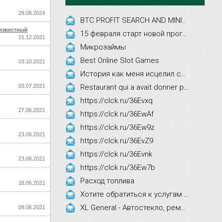
29.06.2024
BTC PROFIT SEARCH AND MINING PHRASES
известный
15 февраля старт новой программы Synergy Executive MBA!
21.12.2021
Микрозаймы
Best Online Slot Games
03.10.2021
История как меня исцелил смех, это правда!
03.07.2021
Restaurant qui a avait donner par courrier ne fait que participer les evenements
https://clck.ru/36Evxq
27.06.2021
https://clck.ru/36EwAf
https://clck.ru/36Ew9z
23.06.2021
https://clck.ru/36EvZ9
https://clck.ru/36Evnk
23.06.2021
https://clck.ru/36Ew7b
Расход топлива
18.06.2021
Хотите обратиться к услугам эстетической косметологии
XL General - Автостекло, ремонт, замена.
09.06.2021