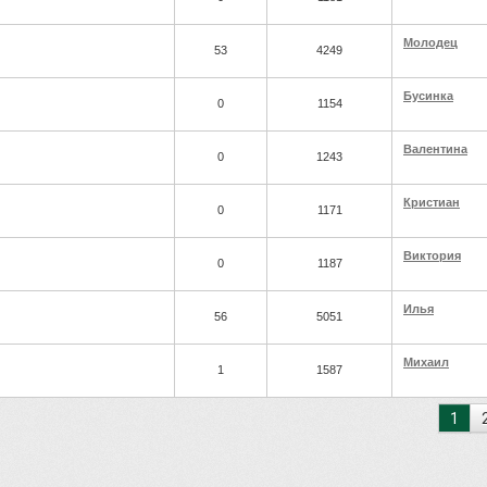
Молодец
53
4249
Бусинка
0
1154
Валентина
0
1243
Кристиан
0
1171
Виктория
0
1187
Илья
56
5051
Михаил
1
1587
1