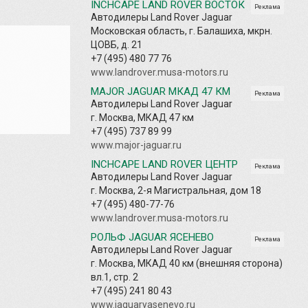
INCHCAPE LAND ROVER ВОСТОК
Реклама
Автодилеры Land Rover Jaguar
Московская область, г. Балашиха, мкрн.
ЦОВБ, д. 21
+7 (495) 480 77 76
www.landrover.musa-motors.ru
MAJOR JAGUAR МКАД 47 КМ
Реклама
Автодилеры Land Rover Jaguar
г. Москва, МКАД 47 км
+7 (495) 737 89 99
www.major-jaguar.ru
INCHCAPE LAND ROVER ЦЕНТР
Реклама
Автодилеры Land Rover Jaguar
г. Москва, 2-я Магистральная, дом 18
+7 (495) 480-77-76
www.landrover.musa-motors.ru
РОЛЬФ JAGUAR ЯСЕНЕВО
Реклама
Автодилеры Land Rover Jaguar
г. Москва, МКАД 40 км (внешняя сторона)
вл.1, стр. 2
+7 (495) 241 80 43
www.jaguaryasenevo.ru