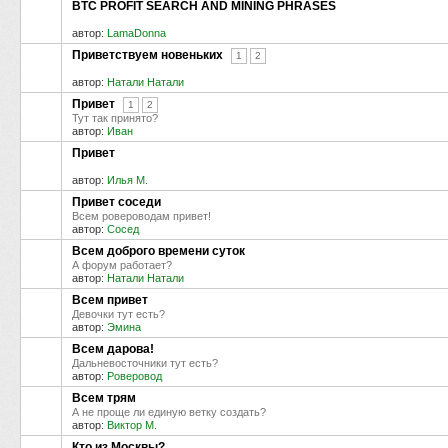
BTC PROFIT SEARCH AND MINING PHRASES
автор:
LamaDonna
Приветствуем новеньких
1
2
автор:
Натали Натали
Привет
1
2
Тут так принято?
автор:
Иван
Привет
автор:
Илья М.
Привет соседи
Всем ровероводам привет!
автор:
Сосед
Всем доброго времени суток
А форум работает?
автор:
Натали Натали
Всем привет
Девочки тут есть?
автор:
Эмина
Всем дарова!
Дальневосточники тут есть?
автор:
Роверовод
Всем трям
А не проще ли единую ветку создать?
автор:
Виктор М.
Кто из Москвы?