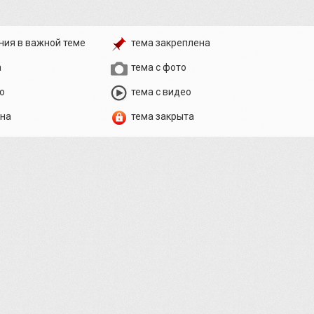
ния в важной теме
тема закреплена
а
тема с фото
о
тема с видео
ена
тема закрыта