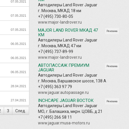
07.05.2021
Автодилеры Land Rover Jaguar
г. Москва, МКАД 18 км
07.05.2021
+7 (495) 730-80-05
www.major-landrover.ru
MAJOR LAND ROVER МКАД 47
07.05.2021
Реклама
КМ
Автодилеры Land Rover Jaguar
06.05.2021
г. Москва, МКАД 47 км
+7 (495) 737-89-99
www.major-landrover.ru
06.05.2021
АВТОПАССАЖ ПРЕМИУМ
Реклама
JAGUAR
06.05.2021
Автодилеры Land Rover Jaguar
г. Москва, Варшавское шоссе, 138 А
28.04.2021
+7 (495) 363 97 79
www.jaguar.autopassage.ru
INCHCAPE JAGUAR ВОСТОК
27.04.2021
Реклама
Автодилеры Land Rover Jaguar
2
3
След.
МО, г. Балашиха, мкрн. ЦОВБ, д.21
+7 (495) 266 58 11
www.jaguar.musa-motors.ru