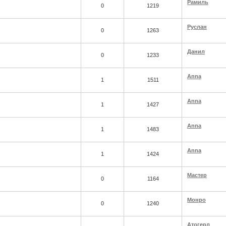
Рамиль
0
1219
Руслан
0
1263
Данил
0
1233
Anna
1
1511
Anna
1
1427
Anna
1
1483
Anna
1
1424
Мастер
0
1164
Монро
0
1240
Атогерл