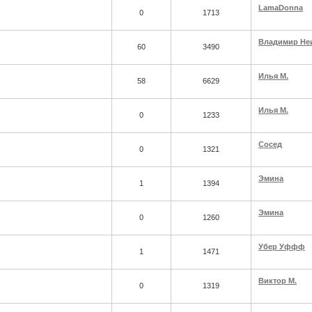
LamaDonna
0
1713
Владимир Не
60
3490
Илья М.
58
6629
Илья М.
0
1233
Сосед
0
1321
Эмина
1
1394
Эмина
0
1260
Убер Уффф
1
1471
Виктор М.
0
1319