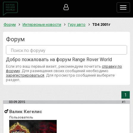
Togg
navig
Форум
Интересные новости
Гуру авто
TD4 2001г
Форум
Добро пожаловать на форум Range Rover World
Если это ваш первый визит, рекомендуем почитать
справку по
форуму
. Для размещения своих сообщений необходимо
зарегистрироваться
. Для просмотра сообщений выберите
раздел.
1
03.09.2015
#1
Валик Кегелис
Пользователь