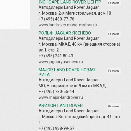
INCHCAPE LAND ROVER ЦЕНТР
Реклама
Автодилеры Land Rover Jaguar
г. Москва, 2-я Магистральная, дом 18
+7 (495) 480-77-76
www.landrover.musa-motors.ru
РОЛЬФ JAGUAR ЯСЕНЕВО
Реклама
Автодилеры Land Rover Jaguar
г. Москва, МКАД 40 км (внешняя сторона)
вл.1, стр. 2
+7 (495) 241 80 43
www.jaguaryasenevo.ru
MAJOR LAND ROVER НОВАЯ
Реклама
РИГА
Автодилеры Land Rover Jaguar
МО, Новорижское ш. 9 км от МКАД
+7 (495) 780-55-44
www.major-landrover.ru
АВИЛОН LAND ROVER
Реклама
Автодилеры Land Rover Jaguar
г. Москва, Волгоградский просп., д. 41, стр.
1
+7 (495) 988-99-57