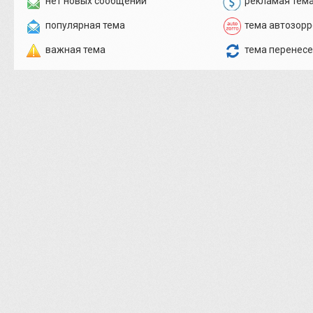
нет новых сообщений
рекламая тем
популярная тема
тема автозорр
важная тема
тема перенес