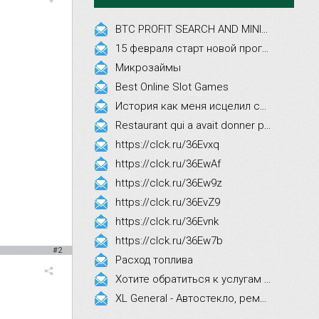
BTC PROFIT SEARCH AND MINING PHRASES
15 февраля старт новой программы Synergy Executive MBA!
Микрозаймы
Best Online Slot Games
История как меня исцелил смех, это правда!
Restaurant qui a avait donner par courrier ne fait que participer les evenements
https://clck.ru/36Evxq
https://clck.ru/36EwAf
https://clck.ru/36Ew9z
https://clck.ru/36EvZ9
https://clck.ru/36Evnk
https://clck.ru/36Ew7b
#2
Расход топлива
Хотите обратиться к услугам эстетической косметологии
XL General - Автостекло, ремонт, замена.