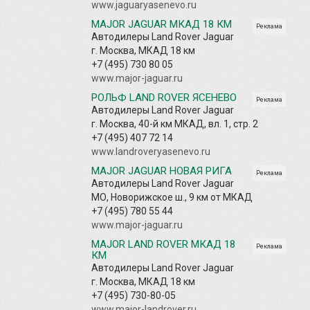
www.jaguaryasenevo.ru
MAJOR JAGUAR МКАД 18 КМ
Реклама
Автодилеры Land Rover Jaguar
г. Москва, МКАД 18 км
+7 (495) 730 80 05
www.major-jaguar.ru
РОЛЬФ LAND ROVER ЯСЕНЕВО
Реклама
Автодилеры Land Rover Jaguar
г. Москва, 40-й км МКАД, вл. 1, стр. 2
+7 (495) 407 72 14
www.landroveryasenevo.ru
MAJOR JAGUAR НОВАЯ РИГА
Реклама
Автодилеры Land Rover Jaguar
МО, Новорижское ш., 9 км от МКАД
+7 (495) 780 55 44
www.major-jaguar.ru
MAJOR LAND ROVER МКАД 18
Реклама
КМ
Автодилеры Land Rover Jaguar
г. Москва, МКАД 18 км
+7 (495) 730-80-05
www.major-landrover.ru