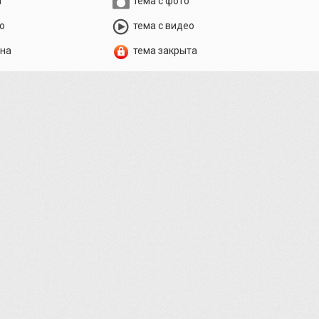
а
тема с фото
о
тема с видео
ена
тема закрыта