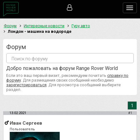
Togg
navig
Форум
Интересные новости
Гуру авто
Лондон - машина на водороде
Форум
Добро пожаловать на форум Range Rover World
Если это ваш первый визит, рекомендуем почитать
справку по
форуму
. Для размещения своих сообщений необходимо
зарегистрироваться
. Для просмотра сообщений выберите
раздел.
1
13.02.2021
#1
Иван Сергеев
Пользователь