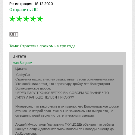
Регистрация:
18.12.2020
Отправить ЛС
Тема: Стратегия сроком на три года
Цитата
Ivan Sergeev
Цитата
CatbyCat
Стратегия наших властей зашкаливает своей оригинальностью.
Уже сообщили о том, что через пару тройку лет благоустроят
Волоколамское шоссе.
ЧЕРЕЗ ПАРУ ТРОЙКУ ЛЕТ??? ВЫ СОВСЕМ БОЛЬНЫЕ ЧТО
ЛИ??? А РАНЬШЕ НЕЛЬЗЯ НИКАК???
Интересно, что такого есть в их планах, что Волоколамское шоссе
отошло на второй план. Уже бы не заикались что ли про это, не
смешили людей своими стратегическими планами.
Андрей Мухортиков (начальник ГКУ ЦОДД) объявил что работы
начнут с общей дополнительной полосы от Свободы в центр до
Ак.Курчатова.