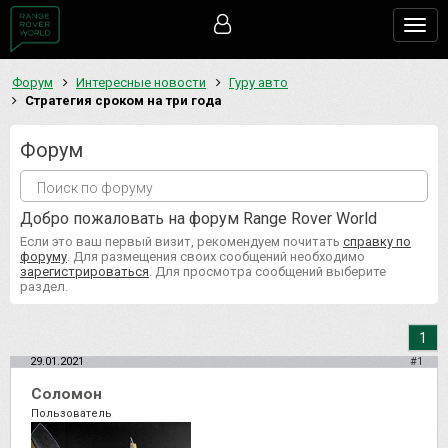
Togg
navig
Форум
Интересные новости
Гуру авто
Стратегия сроком на три года
Форум
Добро пожаловать на форум Range Rover World
Если это ваш первый визит, рекомендуем почитать
справку по
форуму
. Для размещения своих сообщений необходимо
зарегистрироваться
. Для просмотра сообщений выберите
раздел.
1
29.01.2021
#1
Соломон
Пользователь