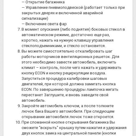
— Открытие багажника
— Управление пневмоподвеской (работает только при
закрытых дверях и включенной аварийной
сигнализации)
— Включение света фар
В момент опускания (либо поднятия) боковых стекол в
автоматическом режиме, достаточно еще раз,
коротко, нажать на нужную клавишу управления
стеклоподъемниками, и стекло остановится.
Вы можете самостоятельно откалибровать шаг
работы моторчиков вентиляционных решеток. Для
этого необходимо завести автомобиль, включить
климат – контроль, после чего нажать и удерживать
кнопку ECON и кнопку рециркуляции воздуха.
Запуститься процедура калибровки шаговых
двигателей, при которой должна замигать кнопка
ECON. По завершению процедуры лампочка мигать
перестанет Заглушите, и вновь заведите свой
автомобиль.
Закройте автомобиль ключом, а после толкните
лючок бака Вашего автомобиля. При следующем
открывании автомобиля лючок тоже откроется.
При сломанной кнопке открывания багажника Вы
сможете “вскрыть” крышку путем нажатия и удержания
двух кнопок замка на центральной панели (кнопки