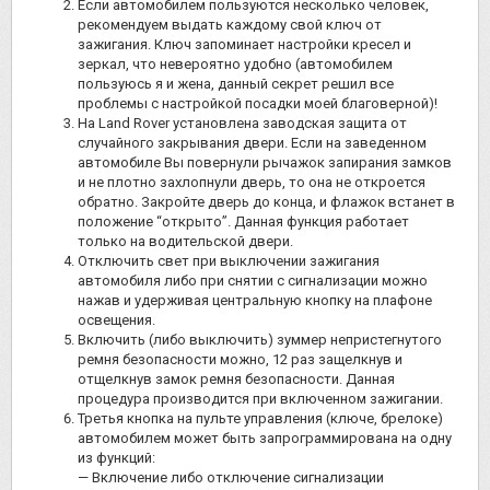
Если автомобилем пользуются несколько человек,
рекомендуем выдать каждому свой ключ от
зажигания. Ключ запоминает настройки кресел и
зеркал, что невероятно удобно (автомобилем
пользуюсь я и жена, данный секрет решил все
проблемы с настройкой посадки моей благоверной)!
На Land Rover установлена заводская защита от
случайного закрывания двери. Если на заведенном
автомобиле Вы повернули рычажок запирания замков
и не плотно захлопнули дверь, то она не откроется
обратно. Закройте дверь до конца, и флажок встанет в
положение “открыто”. Данная функция работает
только на водительской двери.
Отключить свет при выключении зажигания
автомобиля либо при снятии с сигнализации можно
нажав и удерживая центральную кнопку на плафоне
освещения.
Включить (либо выключить) зуммер непристегнутого
ремня безопасности можно, 12 раз защелкнув и
отщелкнув замок ремня безопасности. Данная
процедура производится при включенном зажигании.
Третья кнопка на пульте управления (ключе, брелоке)
автомобилем может быть запрограммирована на одну
из функций:
— Включение либо отключение сигнализации