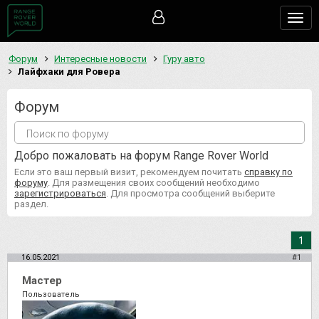
Togg
navig
Форум
Интересные новости
Гуру авто
Лайфхаки для Ровера
Форум
Добро пожаловать на форум Range Rover World
Если это ваш первый визит, рекомендуем почитать
справку по
форуму
. Для размещения своих сообщений необходимо
зарегистрироваться
. Для просмотра сообщений выберите
раздел.
1
16.05.2021
#1
Мастер
Пользователь