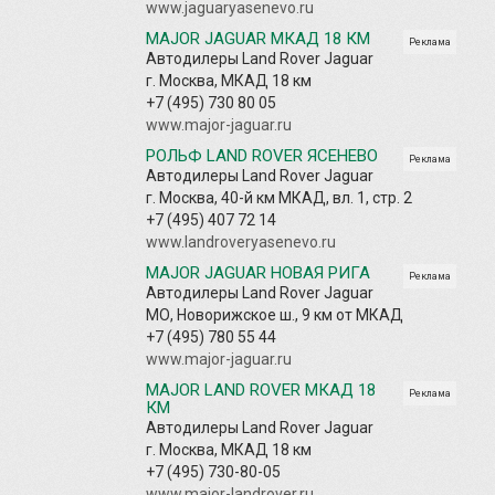
www.jaguaryasenevo.ru
MAJOR JAGUAR МКАД 18 КМ
Реклама
Автодилеры Land Rover Jaguar
г. Москва, МКАД 18 км
+7 (495) 730 80 05
www.major-jaguar.ru
РОЛЬФ LAND ROVER ЯСЕНЕВО
Реклама
Автодилеры Land Rover Jaguar
г. Москва, 40-й км МКАД, вл. 1, стр. 2
+7 (495) 407 72 14
www.landroveryasenevo.ru
MAJOR JAGUAR НОВАЯ РИГА
Реклама
Автодилеры Land Rover Jaguar
МО, Новорижское ш., 9 км от МКАД
+7 (495) 780 55 44
www.major-jaguar.ru
MAJOR LAND ROVER МКАД 18
Реклама
КМ
Автодилеры Land Rover Jaguar
г. Москва, МКАД 18 км
+7 (495) 730-80-05
www.major-landrover.ru