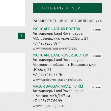
ПАРТНЕРЫ КЛУБА
РАЗМЕСТИТЬ СВОЕ ОБЪЯВЛЕНИЕ
>>>
INCHCAPE JAGUAR ВОСТОК
Реклама
Автодилеры Land Rover Jaguar
1
МО, г. Балашиха, мкрн. ЦОВБ, д.21
+7 (495) 266 58 11
www.jaguar.musa-motors.ru
INCHCAPE LAND ROVER ВОСТОК
Реклама
Автодилеры Land Rover Jaguar
Московская область, г. Балашиха, мкрн.
ЦОВБ, д. 21
+7 (495) 480 77 76
www.landrover.musa-motors.ru
MAJOR JAGUAR МКАД 47 КМ
Реклама
Автодилеры Land Rover Jaguar
г. Москва, МКАД 47 км
+7 (495) 737 89 99
www.major-jaguar.ru