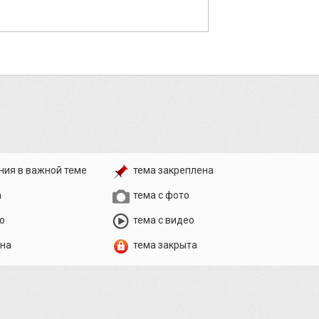
ния в важной теме
тема закреплена
а
тема с фото
о
тема с видео
ена
тема закрыта