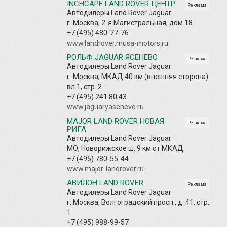
INCHCAPE LAND ROVER ЦЕНТР
Реклама
Автодилеры Land Rover Jaguar
г. Москва, 2-я Магистральная, дом 18
+7 (495) 480-77-76
www.landrover.musa-motors.ru
РОЛЬФ JAGUAR ЯСЕНЕВО
Реклама
Автодилеры Land Rover Jaguar
г. Москва, МКАД 40 км (внешняя сторона)
вл.1, стр. 2
+7 (495) 241 80 43
www.jaguaryasenevo.ru
MAJOR LAND ROVER НОВАЯ
Реклама
РИГА
Автодилеры Land Rover Jaguar
МО, Новорижское ш. 9 км от МКАД
+7 (495) 780-55-44
www.major-landrover.ru
АВИЛОН LAND ROVER
Реклама
Автодилеры Land Rover Jaguar
г. Москва, Волгоградский просп., д. 41, стр.
1
+7 (495) 988-99-57