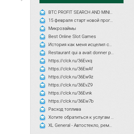
BTC PROFIT SEARCH AND MINING PHRASES
15 февраля старт новой программы Synergy Executive MBA!
Микрозаймы
Best Online Slot Games
История как меня исцелил смех, это правда!
Restaurant qui a avait donner par courrier ne fait que participer les evenements
https://clck.ru/36Evxq
https://clck.ru/36EwAf
https://clck.ru/36Ew9z
https://clck.ru/36EvZ9
https://clck.ru/36Evnk
https://clck.ru/36Ew7b
Расход топлива
Хотите обратиться к услугам эстетической косметологии
XL General - Автостекло, ремонт, замена.