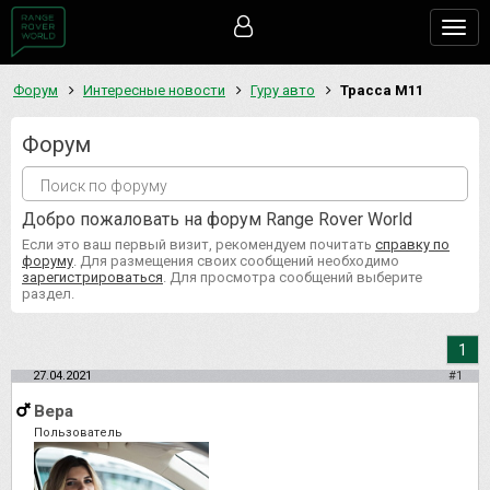
Togg
navig
Форум
Интересные новости
Гуру авто
Трасса М11
Форум
Добро пожаловать на форум Range Rover World
Если это ваш первый визит, рекомендуем почитать
справку по
форуму
. Для размещения своих сообщений необходимо
зарегистрироваться
. Для просмотра сообщений выберите
раздел.
1
27.04.2021
#1
Вера
Пользователь