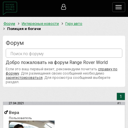
Togg
navig
Форум
Интересные новости
Гуру авто
Полиция и богачи
Форум
Добро пожаловать на форум Range Rover World
Если это ваш первый визит, рекомендуем почитать
справку по
форуму
. Для размещения своих сообщений необходимо
зарегистрироваться
. Для просмотра сообщений выберите
раздел.
1
27.04.2021
#1
Вера
Пользователь