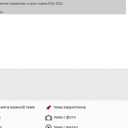
ческие параметры и цена седана EQS 2022.
ют.
ния в важной теме
тема закреплена
а
тема с фото
о
тема с видео