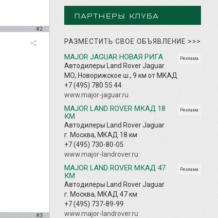
ПАРТНЕРЫ КЛУБА
#2
РАЗМЕСТИТЬ СВОЕ ОБЪЯВЛЕНИЕ
>>>
MAJOR JAGUAR НОВАЯ РИГА
Реклама
Автодилеры Land Rover Jaguar
МО, Новорижское ш., 9 км от МКАД
+7 (495) 780 55 44
www.major-jaguar.ru
MAJOR LAND ROVER МКАД 18
Реклама
КМ
Автодилеры Land Rover Jaguar
г. Москва, МКАД 18 км
+7 (495) 730-80-05
www.major-landrover.ru
MAJOR LAND ROVER МКАД 47
Реклама
КМ
Автодилеры Land Rover Jaguar
г. Москва, МКАД 47 км
+7 (495) 737-89-99
www.major-landrover.ru
#3