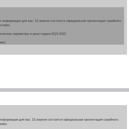
s информация для вас: 15 апреля состоится официальная презентация серийного
rcedes.
ические параметры и цена седана EQS 2022.
яют.
 информация для вас: 15 апреля состоится официальная презентация серийного
edes.