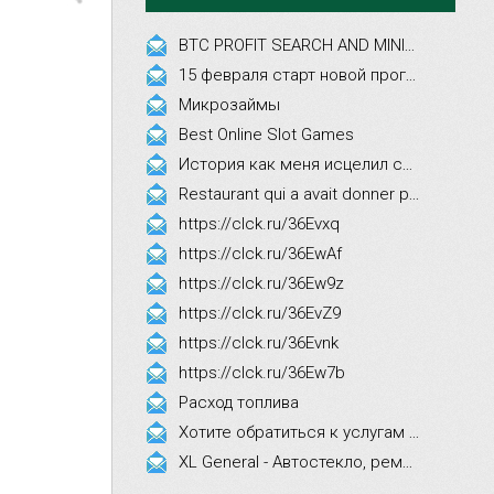
BTC PROFIT SEARCH AND MINING PHRASES
15 февраля старт новой программы Synergy Executive MBA!
Микрозаймы
Best Online Slot Games
История как меня исцелил смех, это правда!
Restaurant qui a avait donner par courrier ne fait que participer les evenements
https://clck.ru/36Evxq
https://clck.ru/36EwAf
https://clck.ru/36Ew9z
https://clck.ru/36EvZ9
https://clck.ru/36Evnk
https://clck.ru/36Ew7b
Расход топлива
Хотите обратиться к услугам эстетической косметологии
XL General - Автостекло, ремонт, замена.