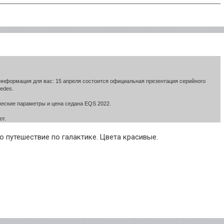
 информация для вас: 15 апреля состоится официальная презентация серийного
edes.
ческие параметры и цена седана EQS 2022.
ют.
о путешествие по галактике. Цвета красивые.