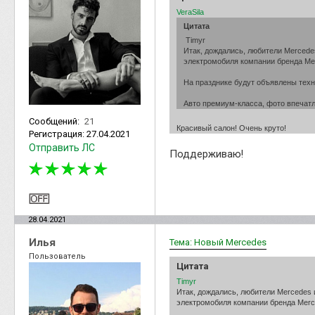
VeraSila
Цитата
Timyr
Итак, дождались, любители Mercede
электромобиля компании бренда Me
На празднике будут объявлены техн
Авто премиум-класса, фото впечатл
Сообщений:
21
Красивый салон! Очень круто!
Регистрация:
27.04.2021
Отправить ЛС
Поддерживаю!
28.04.2021
Илья
Тема: Новый Mercedes
Пользователь
Цитата
Timyr
Итак, дождались, любители Mercedes
электромобиля компании бренда Merc