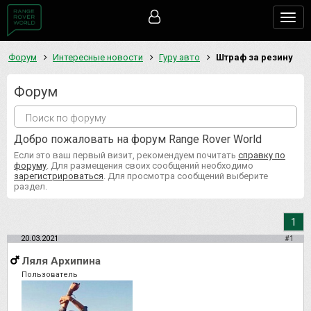
Togg
navig
Форум
Интересные новости
Гуру авто
Штраф за резину
Форум
Добро пожаловать на форум Range Rover World
Если это ваш первый визит, рекомендуем почитать
справку по
форуму
. Для размещения своих сообщений необходимо
зарегистрироваться
. Для просмотра сообщений выберите
раздел.
1
20.03.2021
#1
Ляля Архипина
Пользователь