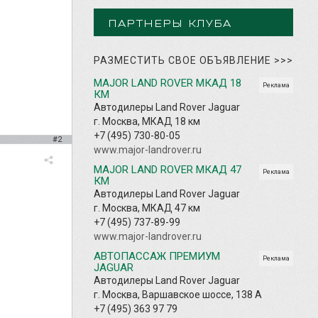
ПАРТНЕРЫ КЛУБА
РАЗМЕСТИТЬ СВОЕ ОБЪЯВЛЕНИЕ
>>>
MAJOR LAND ROVER МКАД 18
Реклама
КМ
Автодилеры Land Rover Jaguar
г. Москва, МКАД 18 км
+7 (495) 730-80-05
#2
www.major-landrover.ru
MAJOR LAND ROVER МКАД 47
Реклама
КМ
Автодилеры Land Rover Jaguar
г. Москва, МКАД 47 км
+7 (495) 737-89-99
www.major-landrover.ru
АВТОПАССАЖ ПРЕМИУМ
Реклама
JAGUAR
Автодилеры Land Rover Jaguar
г. Москва, Варшавское шоссе, 138 А
+7 (495) 363 97 79