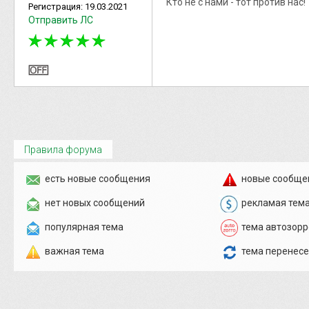
Кто не с нами - тот против нас!
Регистрация:
19.03.2021
Отправить ЛС
Правила форума
есть новые сообщения
новые сообще
нет новых сообщений
рекламая тем
популярная тема
тема автозорр
важная тема
тема перенес