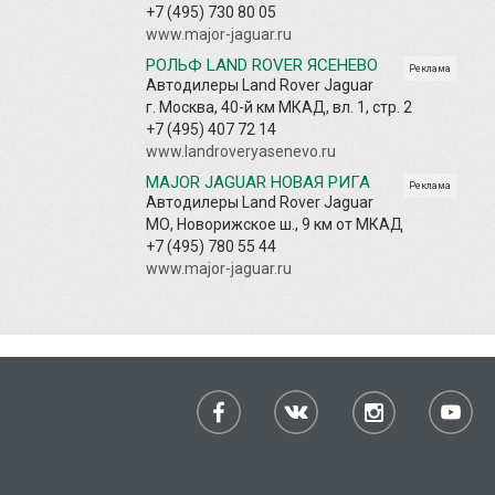
+7 (495) 730 80 05
www.major-jaguar.ru
РОЛЬФ LAND ROVER ЯСЕНЕВО
Реклама
Автодилеры Land Rover Jaguar
г. Москва, 40-й км МКАД, вл. 1, стр. 2
+7 (495) 407 72 14
www.landroveryasenevo.ru
MAJOR JAGUAR НОВАЯ РИГА
Реклама
Автодилеры Land Rover Jaguar
МО, Новорижское ш., 9 км от МКАД
+7 (495) 780 55 44
www.major-jaguar.ru