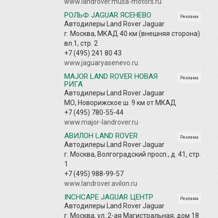
www.landrover.musa-motors.ru
РОЛЬФ JAGUAR ЯСЕНЕВО
Реклама
Автодилеры Land Rover Jaguar
г. Москва, МКАД 40 км (внешняя сторона)
вл.1, стр. 2
+7 (495) 241 80 43
www.jaguaryasenevo.ru
MAJOR LAND ROVER НОВАЯ
Реклама
РИГА
Автодилеры Land Rover Jaguar
МО, Новорижское ш. 9 км от МКАД
+7 (495) 780-55-44
www.major-landrover.ru
АВИЛОН LAND ROVER
Реклама
Автодилеры Land Rover Jaguar
г. Москва, Волгоградский просп., д. 41, стр.
1
+7 (495) 988-99-57
www.landrover.avilon.ru
INCHCAPE JAGUAR ЦЕНТР
Реклама
Автодилеры Land Rover Jaguar
г. Москва, ул. 2-ая Магистральная, дом 18