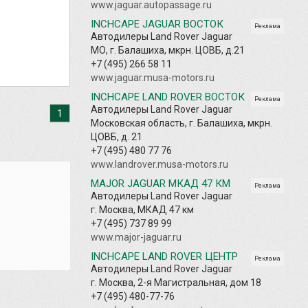
www.jaguar.autopassage.ru
INCHCAPE JAGUAR ВОСТОК
Реклама
Автодилеры Land Rover Jaguar
МО, г. Балашиха, мкрн. ЦОВБ, д.21
+7 (495) 266 58 11
www.jaguar.musa-motors.ru
INCHCAPE LAND ROVER ВОСТОК
Реклама
Автодилеры Land Rover Jaguar
1
Московская область, г. Балашиха, мкрн.
ЦОВБ, д. 21
+7 (495) 480 77 76
www.landrover.musa-motors.ru
MAJOR JAGUAR МКАД 47 КМ
Реклама
Автодилеры Land Rover Jaguar
г. Москва, МКАД 47 км
+7 (495) 737 89 99
www.major-jaguar.ru
INCHCAPE LAND ROVER ЦЕНТР
Реклама
Автодилеры Land Rover Jaguar
г. Москва, 2-я Магистральная, дом 18
+7 (495) 480-77-76