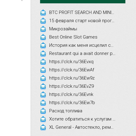
BTC PROFIT SEARCH AND MINING PHRASES
15 февраля старт новой программы Synergy Executive MBA!
Микрозаймы
Best Online Slot Games
История как меня исцелил смех, это правда!
Restaurant qui a avait donner par courrier ne fait que participer les evenements
https://clck.ru/36Evxq
https://clck.ru/36EwAf
https://clck.ru/36Ew9z
https://clck.ru/36EvZ9
https://clck.ru/36Evnk
https://clck.ru/36Ew7b
Расход топлива
Хотите обратиться к услугам эстетической косметологии
XL General - Автостекло, ремонт, замена.