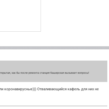
открытая, как бы после ремонта станция Каширская вызывает вопросы!
ли коронавирусные))) Отваливающийся кафель для них не