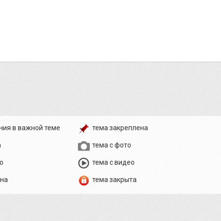
ния в важной теме
тема закреплена
а
тема с фото
о
тема с видео
ена
тема закрыта