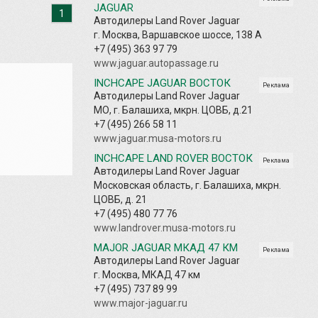
JAGUAR
1
Автодилеры Land Rover Jaguar
г. Москва, Варшавское шоссе, 138 А
+7 (495) 363 97 79
www.jaguar.autopassage.ru
INCHCAPE JAGUAR ВОСТОК
Реклама
Автодилеры Land Rover Jaguar
МО, г. Балашиха, мкрн. ЦОВБ, д.21
+7 (495) 266 58 11
www.jaguar.musa-motors.ru
INCHCAPE LAND ROVER ВОСТОК
Реклама
Автодилеры Land Rover Jaguar
Московская область, г. Балашиха, мкрн.
ЦОВБ, д. 21
+7 (495) 480 77 76
www.landrover.musa-motors.ru
MAJOR JAGUAR МКАД 47 КМ
Реклама
Автодилеры Land Rover Jaguar
г. Москва, МКАД 47 км
+7 (495) 737 89 99
www.major-jaguar.ru