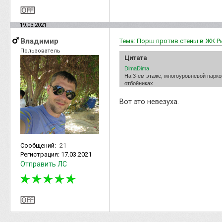
19.03.2021
Владимир
Тема: Порш против стены в ЖК Р
Пользователь
Цитата
DimaDima
На 3-ем этаже, многоуровневой парк
отбойниках.
Вот это невезуха.
Сообщений:
21
Регистрация:
17.03.2021
Отправить ЛС