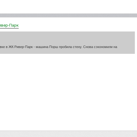
ивер-Парк
овке в ЖК Ривер-Парк - машина Порш пробила стену. Снова сэкономили на