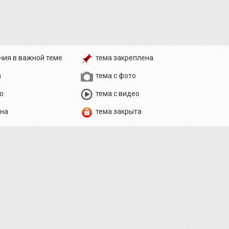
ния в важной теме
тема закреплена
а
тема с фото
о
тема с видео
ена
тема закрыта