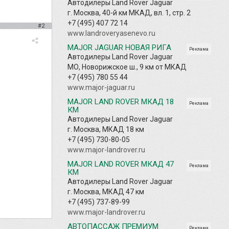
Автодилеры Land Rover Jaguar
г. Москва, 40-й км МКАД, вл. 1, стр. 2
+7 (495) 407 72 14
#2
www.landroveryasenevo.ru
MAJOR JAGUAR НОВАЯ РИГА
Реклама
Автодилеры Land Rover Jaguar
МО, Новорижское ш., 9 км от МКАД
+7 (495) 780 55 44
www.major-jaguar.ru
MAJOR LAND ROVER МКАД 18
Реклама
КМ
Автодилеры Land Rover Jaguar
г. Москва, МКАД 18 км
+7 (495) 730-80-05
www.major-landrover.ru
MAJOR LAND ROVER МКАД 47
Реклама
КМ
Автодилеры Land Rover Jaguar
г. Москва, МКАД 47 км
+7 (495) 737-89-99
www.major-landrover.ru
АВТОПАССАЖ ПРЕМИУМ
Реклама