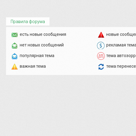
Правила форума
есть новые сообщения
новые сообще
нет новых сообщений
рекламая тем
популярная тема
тема автозорр
важная тема
тема перенес