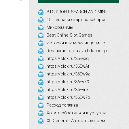
BTC PROFIT SEARCH AND MINING PHRASES
15 февраля старт новой программы Synergy Executive MBA!
Микрозаймы
Best Online Slot Games
История как меня исцелил смех, это правда!
Restaurant qui a avait donner par courrier ne fait que participer les evenements
https://clck.ru/36Evxq
https://clck.ru/36EwAf
https://clck.ru/36Ew9z
https://clck.ru/36EvZ9
https://clck.ru/36Evnk
https://clck.ru/36Ew7b
Расход топлива
Хотите обратиться к услугам эстетической косметологии
XL General - Автостекло, ремонт, замена.