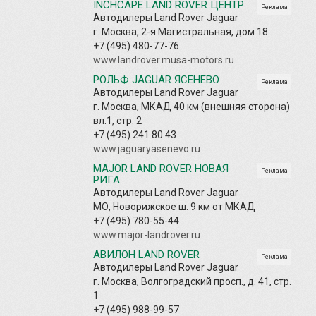
INCHCAPE LAND ROVER ЦЕНТР
Реклама
Автодилеры Land Rover Jaguar
г. Москва, 2-я Магистральная, дом 18
+7 (495) 480-77-76
www.landrover.musa-motors.ru
РОЛЬФ JAGUAR ЯСЕНЕВО
Реклама
Автодилеры Land Rover Jaguar
г. Москва, МКАД 40 км (внешняя сторона)
вл.1, стр. 2
+7 (495) 241 80 43
www.jaguaryasenevo.ru
MAJOR LAND ROVER НОВАЯ
Реклама
РИГА
Автодилеры Land Rover Jaguar
МО, Новорижское ш. 9 км от МКАД
+7 (495) 780-55-44
www.major-landrover.ru
АВИЛОН LAND ROVER
Реклама
Автодилеры Land Rover Jaguar
г. Москва, Волгоградский просп., д. 41, стр.
1
+7 (495) 988-99-57