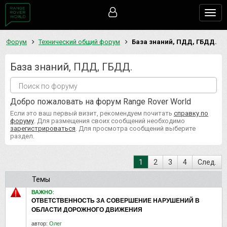
Togg
navig
Форум
Технический общий форум
База знаний, ПДД, ГБДД.
База знаний, ПДД, ГБДД.
Добро пожаловать на форум Range Rover World
Если это ваш первый визит, рекомендуем почитать
справку по
форуму
. Для размещения своих сообщений необходимо
зарегистрироваться
. Для просмотра сообщений выберите
раздел.
1
2
3
4
След.
Темы
ВАЖНО
:
ОТВЕТСТВЕННОСТЬ ЗА СОВЕРШЕНИЕ НАРУШЕНИЙ В
ОБЛАСТИ ДОРОЖНОГО ДВИЖЕНИЯ
автор:
Олег