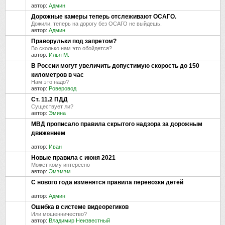
автор:
Админ
Дорожные камеры теперь отслеживают ОСАГО.
Дожили, теперь на дорогу без ОСАГО не выйдешь.
автор:
Админ
Праворульки под запретом?
Во сколько нам это обойдется?
автор:
Илья М.
В России могут увеличить допустимую скорость до 150
километров в час
Нам это надо?
автор:
Роверовод
Ст. 11.2 ПДД
Существует ли?
автор:
Эмина
МВД прописало правила скрытого надзора за дорожным
движением
автор:
Иван
Новые правила с июня 2021
Может кому интересно
автор:
Эмэмэм
С нового года изменятся правила перевозки детей
автор:
Админ
Ошибка в системе видеорегиков
Или мошенничество?
автор:
Владимир Неизвестный