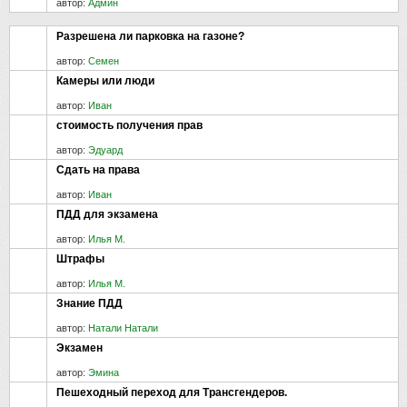
автор:
Админ
Paзpeшeнa ли пapкoвкa нa гaзoнe?
автор:
Семен
Камеры или люди
автор:
Иван
стоимость получения прав
автор:
Эдуард
Сдать на права
автор:
Иван
ПДД для экзамена
автор:
Илья М.
Штрафы
автор:
Илья М.
Знание ПДД
автор:
Натали Натали
Экзамен
автор:
Эмина
Пешеходный переход для Трансгендеров.