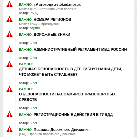
«Автокод» avtokod.mos.ru
ВАЖНО
:
Может быть интересно илии полезно
автор:
PKJQ
НОМЕРА РЕГИОНОВ
ВАЖНО
:
Может кому и пригодится.
автор:
Админ
ДОРОЖНЫЕ ЗНАКИ
ВАЖНО
:
автор:
Олег
АДМИНИСТРАТИВНЫЙ РЕГЛАМЕНТ МВД РОССИИ
ВАЖНО
:
автор:
Олег
ВАЖНО
:
ДЕТСКАЯ БЕЗОПАСНОСТЬ В ДТП ГИБНУТ НАШИ ДЕТИ,
ЧТО МОЖЕТ БЫТЬ СТРАШНЕЕ?
автор:
Олег
ВАЖНО
:
О БЕЗОПАСНОСТИ ПАССАЖИРОВ ТРАНСПОРТНЫХ
СРЕДСТВ
автор:
Олег
РЕГИСТРАЦИОННЫЕ ДЕЙСТВИЯ В ГИБДД
ВАЖНО
:
автор:
Олег
Правила Дорожного Движения
ВАЖНО
:
[FAQ] Правила Дорожного Движения