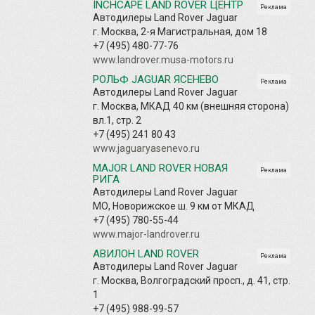
INCHCAPE LAND ROVER ЦЕНТР
Реклама
Автодилеры Land Rover Jaguar
г. Москва, 2-я Магистральная, дом 18
+7 (495) 480-77-76
www.landrover.musa-motors.ru
РОЛЬФ JAGUAR ЯСЕНЕВО
Реклама
Автодилеры Land Rover Jaguar
г. Москва, МКАД 40 км (внешняя сторона)
вл.1, стр. 2
+7 (495) 241 80 43
www.jaguaryasenevo.ru
MAJOR LAND ROVER НОВАЯ
Реклама
РИГА
Автодилеры Land Rover Jaguar
МО, Новорижское ш. 9 км от МКАД
+7 (495) 780-55-44
www.major-landrover.ru
АВИЛОН LAND ROVER
Реклама
Автодилеры Land Rover Jaguar
г. Москва, Волгоградский просп., д. 41, стр.
1
+7 (495) 988-99-57