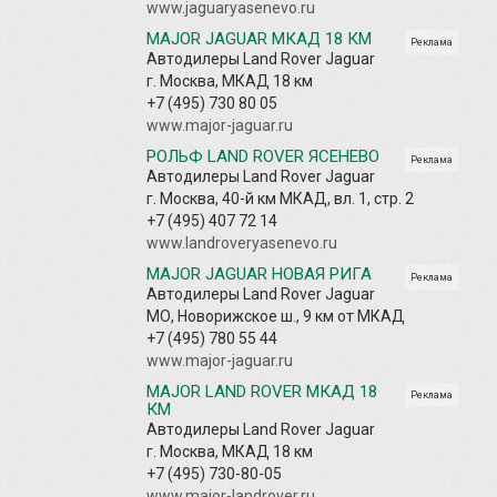
www.jaguaryasenevo.ru
MAJOR JAGUAR МКАД 18 КМ
Реклама
Автодилеры Land Rover Jaguar
г. Москва, МКАД 18 км
+7 (495) 730 80 05
www.major-jaguar.ru
РОЛЬФ LAND ROVER ЯСЕНЕВО
Реклама
Автодилеры Land Rover Jaguar
г. Москва, 40-й км МКАД, вл. 1, стр. 2
+7 (495) 407 72 14
www.landroveryasenevo.ru
MAJOR JAGUAR НОВАЯ РИГА
Реклама
Автодилеры Land Rover Jaguar
МО, Новорижское ш., 9 км от МКАД
+7 (495) 780 55 44
www.major-jaguar.ru
MAJOR LAND ROVER МКАД 18
Реклама
КМ
Автодилеры Land Rover Jaguar
г. Москва, МКАД 18 км
+7 (495) 730-80-05
www.major-landrover.ru