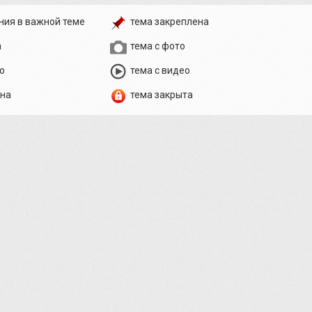
ния в важной теме
тема закреплена
а
тема с фото
о
тема с видео
ена
тема закрыта