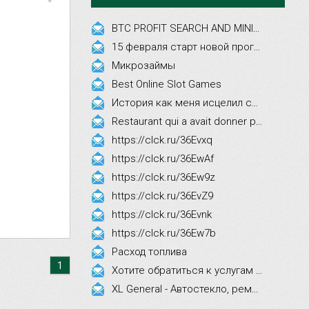
BTC PROFIT SEARCH AND MINING PHRASES
15 февраля старт новой программы Synergy Executive MBA!
Микрозаймы
Best Online Slot Games
История как меня исцелил смех, это правда!
Restaurant qui a avait donner par courrier ne fait que participer les evenements
https://clck.ru/36Evxq
https://clck.ru/36EwAf
https://clck.ru/36Ew9z
https://clck.ru/36EvZ9
https://clck.ru/36Evnk
https://clck.ru/36Ew7b
Расход топлива
1
Хотите обратиться к услугам эстетической косметологии
XL General - Автостекло, ремонт, замена.