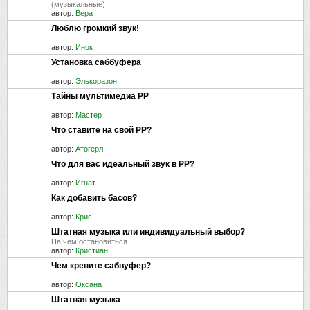
(музыкальные)
автор:
Вера
Люблю громкий звук!
автор:
Инок
Установка саббуфера
автор:
Элькоразон
Тайны мультимедиа РР
автор:
Мастер
Что ставите на свой РР?
автор:
Атогерл
Что для вас идеальный звук в РР?
автор:
Игнат
Как добавить басов?
автор:
Крис
Штатная музыка или индивидуальный выбор?
На чем остановиться
автор:
Кристиан
Чем крепите сабвуфер?
автор:
Оксана
Штатная музыка