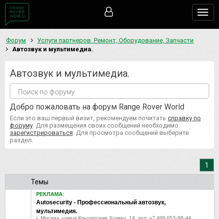
Togg
navig
Форум
Услуги партнеров. Ремонт, Оборудование, Запчасти
Автозвук и мультимедиа.
Автозвук и мультимедиа.
Добро пожаловать на форум Range Rover World
Если это ваш первый визит, рекомендуем почитать
справку по
форуму
. Для размещения своих сообщений необходимо
зарегистрироваться
. Для просмотра сообщений выберите
раздел.
1
Темы
РЕКЛАМА
:
Autosecurity - Профессиональный автозвук,
мультимедия.
г. Москва, улица Крылатские Холмы, 14, тел: +7 499 653‑88-44